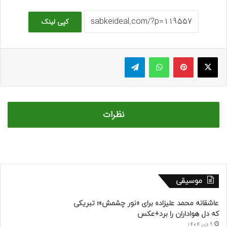
کپی لینک
ایکس
پینتریست
واتس آپ
تلگرام
نظرات
موسیقی
عاشقانه محمد علیزاده برای «نور چشمش»؛ تبریکی
که دل هواداران را برد+عکس
9 دی 1404