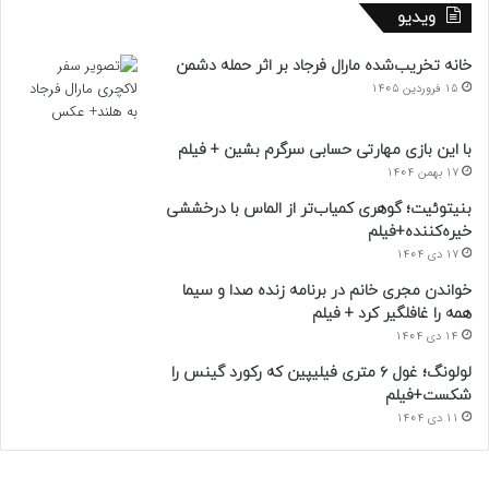
ویدیو
خانه تخریب‌شده مارال فرجاد بر اثر حمله دشمن
15 فروردین 1405
با این بازی مهارتی حسابی سرگرم بشین + فیلم
17 بهمن 1404
بنیتوئیت؛ گوهری کمیاب‌تر از الماس با درخششی
خیره‌کننده+فیلم
17 دی 1404
خواندن مجری خانم در برنامه زنده صدا و سیما
همه را غافلگیر کرد + فیلم
14 دی 1404
لولونگ؛ غول ۶ متری فیلیپین که رکورد گینس را
شکست+فیلم
11 دی 1404