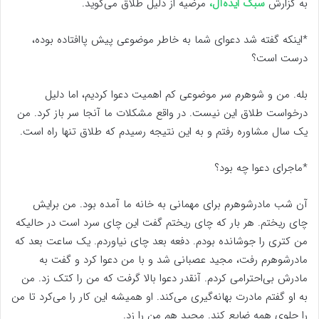
به گزارش
سبک ایده‌آل،
مرضیه از دلیل طلاق می‌گوید.
*اینکه گفته شد دعوای شما به خاطر موضوعی پیش پاافتاده بوده،
درست است؟
بله. من و شوهرم سر موضوعی کم اهمیت دعوا کردیم، اما دلیل
درخواست طلاق این نیست. در واقع مشکلات ما آنجا سر باز کرد. من
یک سال مشاوره رفتم و به این نتیجه رسیدم که طلاق تنها راه است.
*ماجرای دعوا چه بود؟
آن شب مادرشوهرم برای مهمانی به خانه ما آمده بود. من برایش
چای ریختم. هر بار که چای ریختم گفت این چای سرد است در حالیکه
من کتری را جوشانده بودم. دفعه بعد چای نیاوردم. یک ساعت بعد که
مادرشوهرم رفت، مجید عصبانی شد و با من دعوا کرد و گفت به
مادرش بی‌احترامی کردم. آنقدر دعوا بالا گرفت که من را کتک زد. من
به او گفتم مادرت بهانه‌گیری می‌کند. او همیشه این کار را می‌کرد تا من
را جلوی همه ضایع کند. مجید هم من را زد.