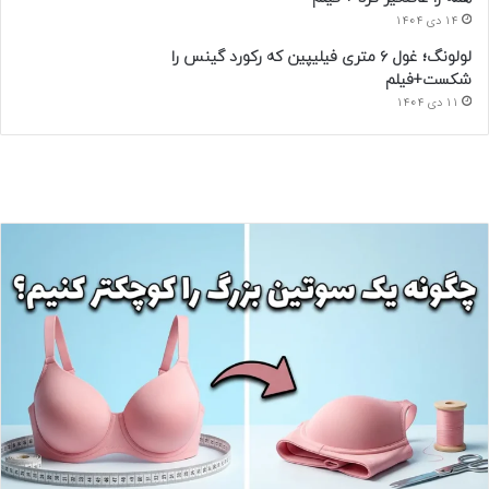
14 دی 1404
لولونگ؛ غول ۶ متری فیلیپین که رکورد گینس را
شکست+فیلم
11 دی 1404