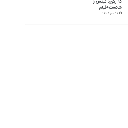
که رکورد گینس را
شکست+فیلم
11 دی 1404