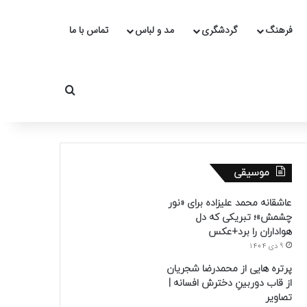
فرهنگ
گردشگری
مد و لباس
تماس با ما
جستجو برای
موسیقی
عاشقانه محمد علیزاده برای «نور
چشمش»؛ تبریکی که دل
هواداران را برد+عکس
9 دی 1404
پرتره هایی از محمدرضا شجریان
از قاب دوربینِ دخترش افسانه |
تصاویر