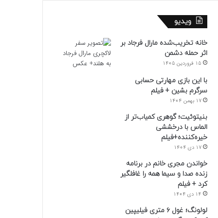
ویدیو
خانه تخریب‌شده مارال فرجاد بر
اثر حمله دشمن
15 فروردین 1405
با این بازی مهارتی حسابی
سرگرم بشین + فیلم
17 بهمن 1404
بنیتوئیت؛ گوهری کمیاب‌تر از
الماس با درخششی
خیره‌کننده+فیلم
17 دی 1404
خواندن مجری خانم در برنامه
زنده صدا و سیما همه را غافلگیر
کرد + فیلم
14 دی 1404
لولونگ؛ غول ۶ متری فیلیپین