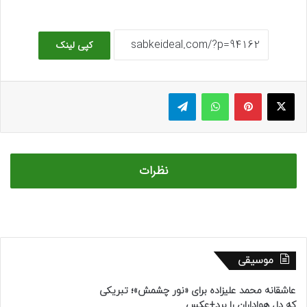
کپی لینک
ایکس
پینتریست
واتس آپ
تلگرام
نظرات
موسیقی
عاشقانه محمد علیزاده برای «نور چشمش»؛ تبریکی
که دل هواداران را برد+عکس