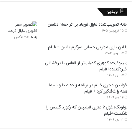
ویدیو
خانه تخریب‌شده مارال فرجاد بر اثر حمله دشمن
15 فروردین 1405
با این بازی مهارتی حسابی سرگرم بشین + فیلم
17 بهمن 1404
بنیتوئیت؛ گوهری کمیاب‌تر از الماس با درخششی
خیره‌کننده+فیلم
17 دی 1404
خواندن مجری خانم در برنامه زنده صدا و سیما
همه را غافلگیر کرد + فیلم
14 دی 1404
لولونگ؛ غول ۶ متری فیلیپین که رکورد گینس را
شکست+فیلم
11 دی 1404