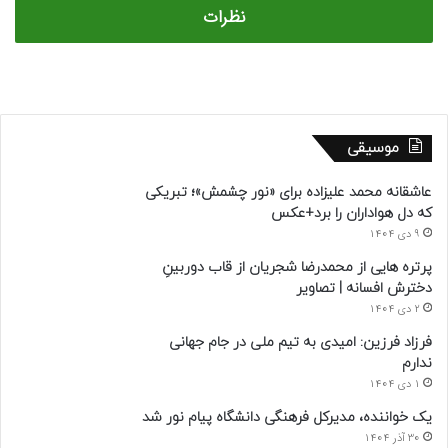
نظرات
موسیقی
عاشقانه محمد علیزاده برای «نور چشمش»؛ تبریکی
که دل هواداران را برد+عکس
9 دی 1404
پرتره هایی از محمدرضا شجریان از قاب دوربینِ
دخترش افسانه | تصاویر
2 دی 1404
فرزاد فرزین: امیدی به تیم ملی در جام جهانی
ندارم
1 دی 1404
یک خواننده، مدیرکل فرهنگی دانشگاه پیام نور شد
30 آذر 1404