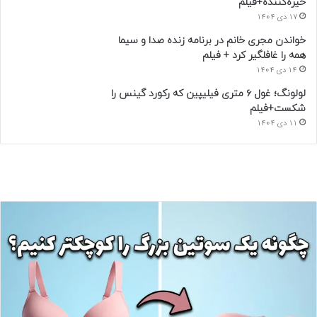
خیره‌کننده+فیلم
17 دی 1404
خواندن مجری خانم در برنامه زنده صدا و سیما
همه را غافلگیر کرد + فیلم
14 دی 1404
لولونگ؛ غول ۶ متری فیلیپین که رکورد گینس را
شکست+فیلم
11 دی 1404