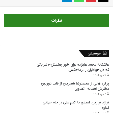
نظرات
موسیقی
عاشقانه محمد علیزاده برای «نور چشمش»؛ تبریکی
که دل هواداران را برد+عکس
9 دی 1404
پرتره هایی از محمدرضا شجریان از قاب دوربینِ
دخترش افسانه | تصاویر
2 دی 1404
فرزاد فرزین: امیدی به تیم ملی در جام جهانی
ندارم