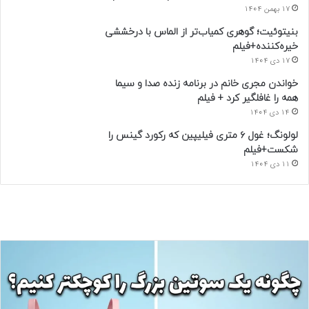
17 بهمن 1404
بنیتوئیت؛ گوهری کمیاب‌تر از الماس با درخششی
خیره‌کننده+فیلم
17 دی 1404
خواندن مجری خانم در برنامه زنده صدا و سیما
همه را غافلگیر کرد + فیلم
14 دی 1404
لولونگ؛ غول ۶ متری فیلیپین که رکورد گینس را
شکست+فیلم
11 دی 1404