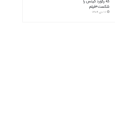
که رکورد گینس را
شکست+فیلم
11 دی 1404