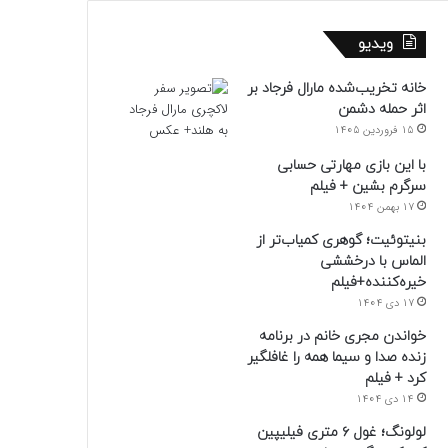
ویدیو
خانه تخریب‌شده مارال فرجاد بر
اثر حمله دشمن
15 فروردین 1405
با این بازی مهارتی حسابی
سرگرم بشین + فیلم
17 بهمن 1404
بنیتوئیت؛ گوهری کمیاب‌تر از
الماس با درخششی
خیره‌کننده+فیلم
17 دی 1404
خواندن مجری خانم در برنامه
زنده صدا و سیما همه را غافلگیر
کرد + فیلم
14 دی 1404
لولونگ؛ غول ۶ متری فیلیپین