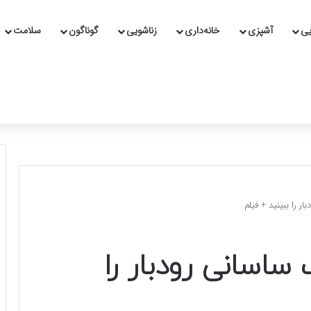
یی
آشپزی
خانه‌داری
زناشویی
گوناگون
سلامت
ر را ببینید + فیلم
ساسانی رودبار را