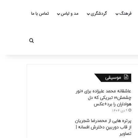
فرهنگ
گردشگری
مد و لباس
تماس با ما
جستجو برای
موسیقی
عاشقانه محمد علیزاده برای «نور
چشمش»؛ تبریکی که دل
هواداران را برد+عکس
9 دی 1404
پرتره هایی از محمدرضا شجریان
از قاب دوربینِ دخترش افسانه |
تصاویر