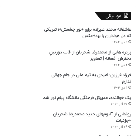
موسیقی
عاشقانه محمد علیزاده برای «نور چشمش»؛ تبریکی
که دل هواداران را برد+عکس
9 دی 1404
پرتره هایی از محمدرضا شجریان از قاب دوربینِ
دخترش افسانه | تصاویر
2 دی 1404
فرزاد فرزین: امیدی به تیم ملی در جام جهانی
ندارم
1 دی 1404
یک خواننده، مدیرکل فرهنگی دانشگاه پیام نور شد
30 آذر 1404
رونمایی از آلبوم‌های جدید محمدرضا شجریان
+جزئیات
29 آذر 1404