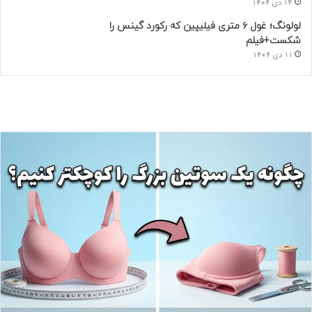
14 دی 1404
لولونگ؛ غول ۶ متری فیلیپین که رکورد گینس را
شکست+فیلم
11 دی 1404