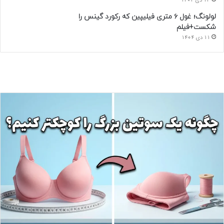
14 دی 1404
لولونگ؛ غول ۶ متری فیلیپین که رکورد گینس را
شکست+فیلم
11 دی 1404