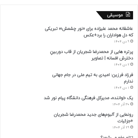
موسیقی
عاشقانه محمد علیزاده برای «نور چشمش»؛ تبریکی
که دل هواداران را برد+عکس
9 دی 1404
پرتره هایی از محمدرضا شجریان از قاب دوربینِ
دخترش افسانه | تصاویر
2 دی 1404
فرزاد فرزین: امیدی به تیم ملی در جام جهانی
ندارم
1 دی 1404
یک خواننده، مدیرکل فرهنگی دانشگاه پیام نور شد
30 آذر 1404
رونمایی از آلبوم‌های جدید محمدرضا شجریان
+جزئیات
29 آذر 1404
تتلو عفو می‌شود؟