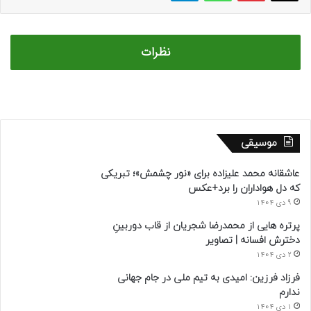
نظرات
موسیقی
عاشقانه محمد علیزاده برای «نور چشمش»؛ تبریکی
که دل هواداران را برد+عکس
9 دی 1404
پرتره هایی از محمدرضا شجریان از قاب دوربینِ
دخترش افسانه | تصاویر
2 دی 1404
فرزاد فرزین: امیدی به تیم ملی در جام جهانی
ندارم
1 دی 1404