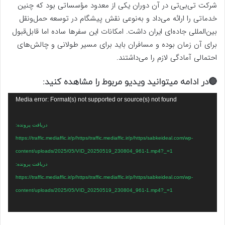
شرکت تی‌بی‌تی در آن دوران یکی از معدود مؤسساتی بود که چنین
خدماتی را ارائه می‌داد و به‌نوعی نقش پیشگام در توسعه حمل‌ونقل
بین‌المللی جاده‌ای ایران داشت. امکانات این سفرها ساده اما قابل‌قبول
برای آن زمان بوده و مسافران باید برای مسیر طولانی و چالش‌های
احتمالی آمادگی لازم را می‌داشتند.
🔴در ادامه میتوانید ویدیو مربوط را مشاهده کنید:
نمایشگر
Media error: Format(s) not supported or source(s) not found
ویدیو
دریافت پرونده:
https://traffic.mediaffic.ir/p/https/traffic.mediaffic.ir/p/https/sabkeideal.com/wp-
content/uploads/2025/05/VID_20250519_230804_961-1.mp4?_=1
دریافت پرونده:
https://traffic.mediaffic.ir/p/https/traffic.mediaffic.ir/p/https/sabkeideal.com/wp-
content/uploads/2025/05/VID_20250519_230804_961-1.mp4?_=1