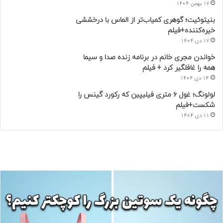
17 بهمن 1404
بنیتوئیت؛ گوهری کمیاب‌تر از الماس با درخششی
خیره‌کننده+فیلم
17 دی 1404
خواندن مجری خانم در برنامه زنده صدا و سیما
همه را غافلگیر کرد + فیلم
14 دی 1404
لولونگ؛ غول ۶ متری فیلیپین که رکورد گینس را
شکست+فیلم
11 دی 1404