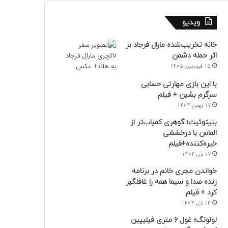
ویدیو
خانه تخریب‌شده مارال فرجاد بر
اثر حمله دشمن
15 فروردین 1405
با این بازی مهارتی حسابی
سرگرم بشین + فیلم
17 بهمن 1404
بنیتوئیت؛ گوهری کمیاب‌تر از
الماس با درخششی
خیره‌کننده+فیلم
17 دی 1404
خواندن مجری خانم در برنامه
زنده صدا و سیما همه را غافلگیر
کرد + فیلم
14 دی 1404
لولونگ؛ غول ۶ متری فیلیپین