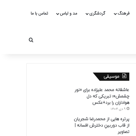
فرهنگ
گردشگری
مد و لباس
تماس با ما
جستجو برای
موسیقی
عاشقانه محمد علیزاده برای «نور
چشمش»؛ تبریکی که دل
هواداران را برد+عکس
9 دی 1404
پرتره هایی از محمدرضا شجریان
از قاب دوربینِ دخترش افسانه |
تصاویر