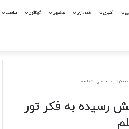
یی
آشپزی
خانه‌داری
زناشویی
گوناگون
سلامت
ه فکر تور خداحافظی باشم+فیلم
ش رسیده به فکر تور
لم