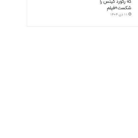
که رکورد گینس را
شکست+فیلم
11 دی 1404