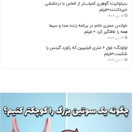
بنیتوئیت؛ گوهری کمیاب‌تر از الماس با درخششی
خیره‌کننده+فیلم
17 دی 1404
خواندن مجری خانم در برنامه زنده صدا و سیما
همه را غافلگیر کرد + فیلم
14 دی 1404
لولونگ؛ غول ۶ متری فیلیپین که رکورد گینس را
شکست+فیلم
11 دی 1404