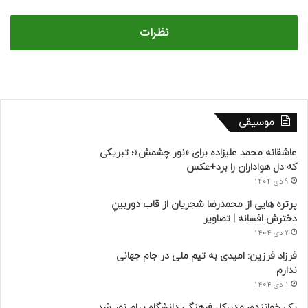
نظرات
موسیقی
عاشقانه محمد علیزاده برای «نور چشمش»؛ تبریکی
که دل هواداران را برد+عکس
9 دی 1404
پرتره هایی از محمدرضا شجریان از قاب دوربینِ
دخترش افسانه | تصاویر
2 دی 1404
فرزاد فرزین: امیدی به تیم ملی در جام جهانی
ندارم
1 دی 1404
یک خواننده، مدیرکل فرهنگی دانشگاه پیام نور شد