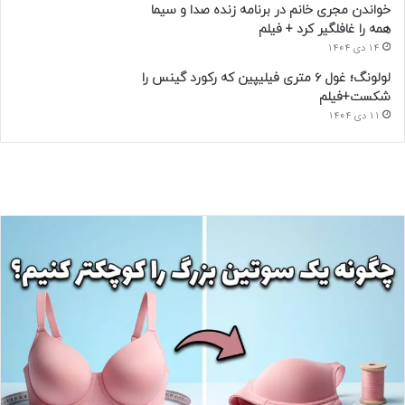
خواندن مجری خانم در برنامه زنده صدا و سیما
همه را غافلگیر کرد + فیلم
14 دی 1404
لولونگ؛ غول ۶ متری فیلیپین که رکورد گینس را
شکست+فیلم
11 دی 1404