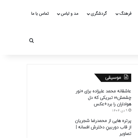
فرهنگ
گردشگری
مد و لباس
تماس با ما
جستجو برای
موسیقی
عاشقانه محمد علیزاده برای «نور
چشمش»؛ تبریکی که دل
هواداران را برد+عکس
9 دی 1404
پرتره هایی از محمدرضا شجریان
از قاب دوربینِ دخترش افسانه |
تصاویر