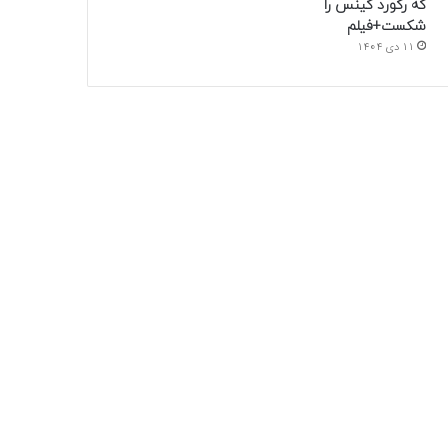
که رکورد گینس را
شکست+فیلم
11 دی 1404