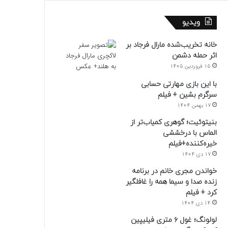
ویدیو
خانه تخریب‌شده مارال فرجاد بر
اثر حمله دشمن
15 فروردین 1405
با این بازی مهارتی حسابی
سرگرم بشین + فیلم
17 بهمن 1404
بنیتوئیت؛ گوهری کمیاب‌تر از
الماس با درخششی
خیره‌کننده+فیلم
17 دی 1404
خواندن مجری خانم در برنامه
زنده صدا و سیما همه را غافلگیر
کرد + فیلم
14 دی 1404
لولونگ؛ غول ۶ متری فیلیپین