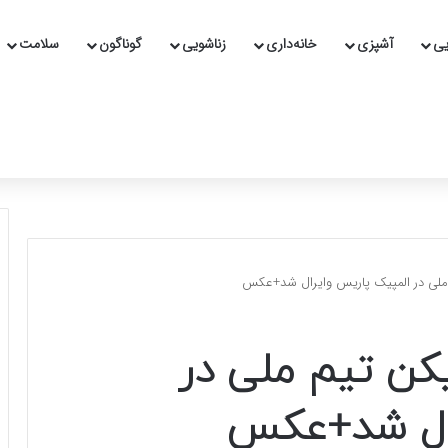
یی
آشپزی
خانه‌داری
زناشویی
گوناگون
سلامت
 ملی در المپیک پاریس وایرال شد+عکس
یکن تیم ملی در
رال شد+عکس