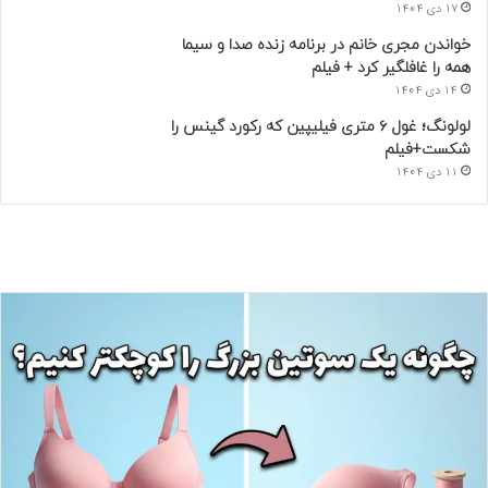
17 دی 1404
خواندن مجری خانم در برنامه زنده صدا و سیما
همه را غافلگیر کرد + فیلم
14 دی 1404
لولونگ؛ غول ۶ متری فیلیپین که رکورد گینس را
شکست+فیلم
11 دی 1404