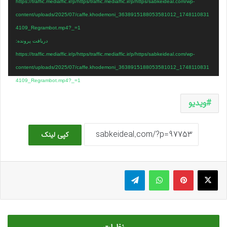
https://traffic.mediaffic.ir/p/https/traffic.mediaffic.ir/p/https/sabkeideal.com/wp-
content/uploads/2025/07/caffe.khodemoni_3638915188053581012_1748110831
4109_Regrambot.mp4?_=1
دریافت پرونده:
https://traffic.mediaffic.ir/p/https/traffic.mediaffic.ir/p/https/sabkeideal.com/wp-
content/uploads/2025/07/caffe.khodemoni_3638915188053581012_1748110831
4109_Regrambot.mp4?_=1
ویدیو
کپی لینک
ایکس
پینتریست
واتس آپ
تلگرام