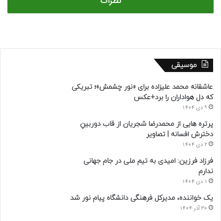
نظرات
موسیقی
عاشقانه محمد علیزاده برای «نور چشمش»؛ تبریکی
که دل هواداران را برد+عکس
9 دی 1404
پرتره هایی از محمدرضا شجریان از قاب دوربینِ
دخترش افسانه | تصاویر
2 دی 1404
فرزاد فرزین: امیدی به تیم ملی در جام جهانی
ندارم
1 دی 1404
یک خواننده، مدیرکل فرهنگی دانشگاه پیام نور شد
30 آذر 1404