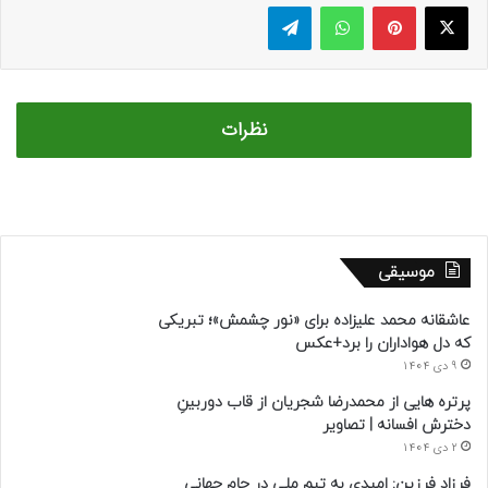
ایکس
پینتریست
واتس آپ
تلگرام
نظرات
موسیقی
عاشقانه محمد علیزاده برای «نور چشمش»؛ تبریکی
که دل هواداران را برد+عکس
9 دی 1404
پرتره هایی از محمدرضا شجریان از قاب دوربینِ
دخترش افسانه | تصاویر
2 دی 1404
فرزاد فرزین: امیدی به تیم ملی در جام جهانی