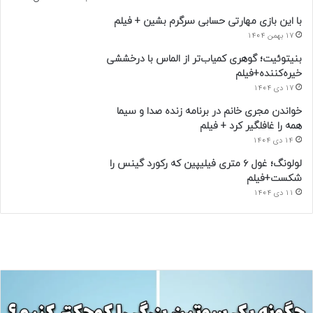
با این بازی مهارتی حسابی سرگرم بشین + فیلم
17 بهمن 1404
بنیتوئیت؛ گوهری کمیاب‌تر از الماس با درخششی
خیره‌کننده+فیلم
17 دی 1404
خواندن مجری خانم در برنامه زنده صدا و سیما
همه را غافلگیر کرد + فیلم
14 دی 1404
لولونگ؛ غول ۶ متری فیلیپین که رکورد گینس را
شکست+فیلم
11 دی 1404