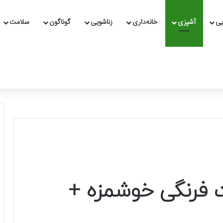
یی
آشپزی
خانه‌داری
زناشویی
گوناگون
سلامت
 فرنگی خوشمزه +