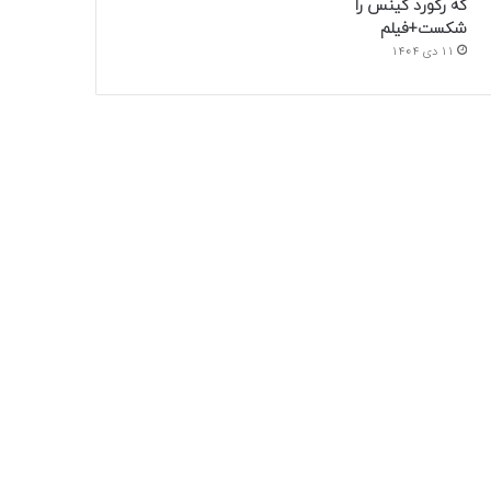
که رکورد گینس را
شکست+فیلم
11 دی 1404