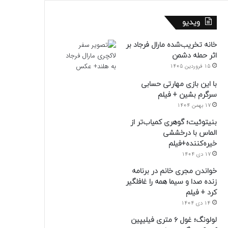
ویدیو
خانه تخریب‌شده مارال فرجاد بر
اثر حمله دشمن
15 فروردین 1405
با این بازی مهارتی حسابی
سرگرم بشین + فیلم
17 بهمن 1404
بنیتوئیت؛ گوهری کمیاب‌تر از
الماس با درخششی
خیره‌کننده+فیلم
17 دی 1404
خواندن مجری خانم در برنامه
زنده صدا و سیما همه را غافلگیر
کرد + فیلم
14 دی 1404
لولونگ؛ غول ۶ متری فیلیپین