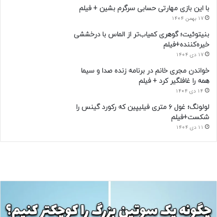
با این بازی مهارتی حسابی سرگرم بشین + فیلم
17 بهمن 1404
بنیتوئیت؛ گوهری کمیاب‌تر از الماس با درخششی
خیره‌کننده+فیلم
17 دی 1404
خواندن مجری خانم در برنامه زنده صدا و سیما
همه را غافلگیر کرد + فیلم
14 دی 1404
لولونگ؛ غول ۶ متری فیلیپین که رکورد گینس را
شکست+فیلم
11 دی 1404