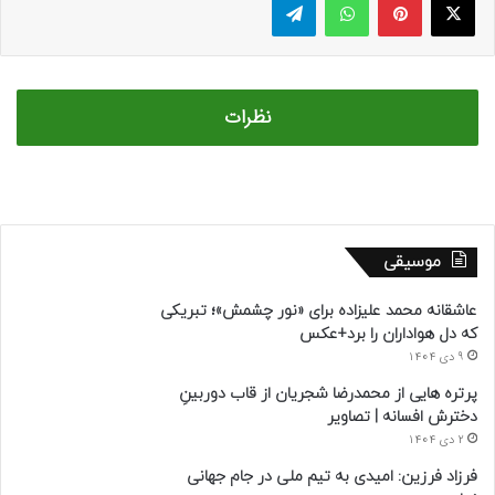
نظرات
موسیقی
عاشقانه محمد علیزاده برای «نور چشمش»؛ تبریکی
که دل هواداران را برد+عکس
9 دی 1404
پرتره هایی از محمدرضا شجریان از قاب دوربینِ
دخترش افسانه | تصاویر
2 دی 1404
فرزاد فرزین: امیدی به تیم ملی در جام جهانی