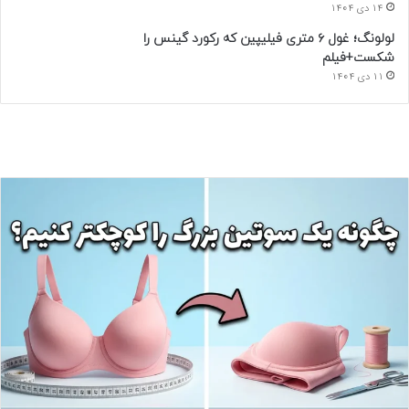
14 دی 1404
لولونگ؛ غول ۶ متری فیلیپین که رکورد گینس را
شکست+فیلم
11 دی 1404