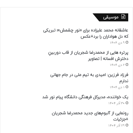
موسیقی
عاشقانه محمد علیزاده برای «نور چشمش»؛ تبریکی
که دل هواداران را برد+عکس
9 دی 1404
پرتره هایی از محمدرضا شجریان از قاب دوربینِ
دخترش افسانه | تصاویر
2 دی 1404
فرزاد فرزین: امیدی به تیم ملی در جام جهانی
ندارم
1 دی 1404
یک خواننده، مدیرکل فرهنگی دانشگاه پیام نور شد
30 آذر 1404
رونمایی از آلبوم‌های جدید محمدرضا شجریان
+جزئیات
29 آذر 1404