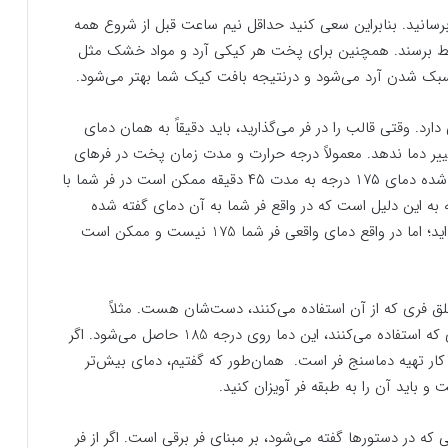
رسانید. بنابراین سعی کنید حداقل نیم ساعت قبل از شروع همه
حیط برسند. همچنین برای پخت هر کیکی آرد و مواد خشک مثل
. وقتی قالب را در فر می‌گذارید، باید دقیقاً به همان دمای
ر دما ندهد. معمولاً درجه حرارت و مدت زمان پخت در فر‌های
مختلف متفاوت است. به عنوان مثال اگر در دستور گفته شده دمای ۱۷۵ درجه به مدت ۴۵ دقیقه ممکن است در فر شما با
ه این دلیل است که در واقع فر شما به آن دمای گفته شده
نرسیده است یعنی شما فر را روی درجه 175 تنظیم کرده‌اید؛ اما در واقع دمای واقعی فر شما 175 نیست و ممکن است
لق فری که از آن استفاده می‌کنند، دست‌شان هست. مثلاً
می‌دانند اگر در دستور گفته شده دمای 175 درجه در فری که استفاده می‌کنند، این دما روی درجه 185 حاصل می‌شود. اگر
ترین کار تهیه دماسنج فر است. همان‌طور که گفتیم، دمای بیش‌تر
و باید آن را به طبقه فر آویزان کنید.
که در دستور‌ها گفته می‌شود، بر مبنای فر برقی است. اگر از فر