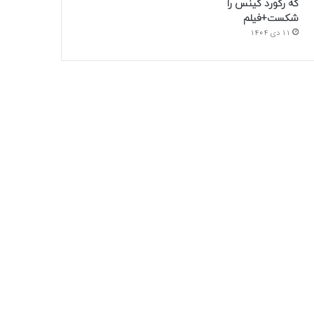
که رکورد گینس را
شکست+فیلم
11 دی 1404