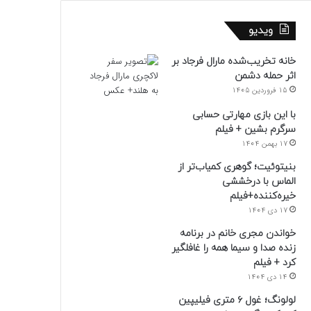
ویدیو
خانه تخریب‌شده مارال فرجاد بر
اثر حمله دشمن
15 فروردین 1405
با این بازی مهارتی حسابی
سرگرم بشین + فیلم
17 بهمن 1404
بنیتوئیت؛ گوهری کمیاب‌تر از
الماس با درخششی
خیره‌کننده+فیلم
17 دی 1404
خواندن مجری خانم در برنامه
زنده صدا و سیما همه را غافلگیر
کرد + فیلم
14 دی 1404
لولونگ؛ غول ۶ متری فیلیپین