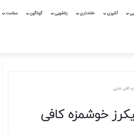
یی
آشپزی
خانه‌داری
زناشویی
گوناگون
سلامت
ه کافی شاپی
کرز خوشمزه کافی