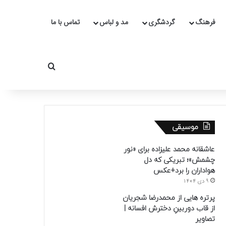
فرهنگ
گردشگری
مد و لباس
تماس با ما
جستجو برای
موسیقی
عاشقانه محمد علیزاده برای «نور
چشمش»؛ تبریکی که دل
هواداران را برد+عکس
9 دی 1404
پرتره هایی از محمدرضا شجریان
از قاب دوربینِ دخترش افسانه |
تصاویر