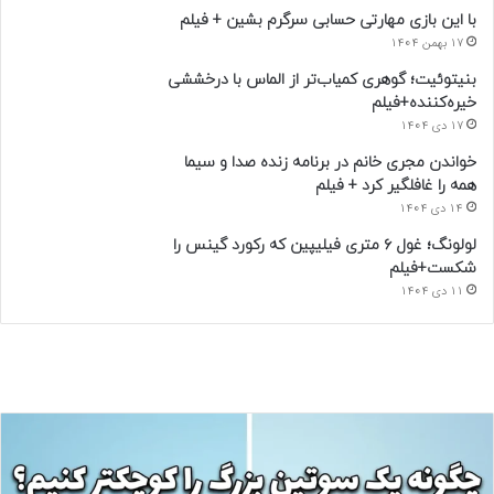
با این بازی مهارتی حسابی سرگرم بشین + فیلم
17 بهمن 1404
بنیتوئیت؛ گوهری کمیاب‌تر از الماس با درخششی
خیره‌کننده+فیلم
17 دی 1404
خواندن مجری خانم در برنامه زنده صدا و سیما
همه را غافلگیر کرد + فیلم
14 دی 1404
لولونگ؛ غول ۶ متری فیلیپین که رکورد گینس را
شکست+فیلم
11 دی 1404