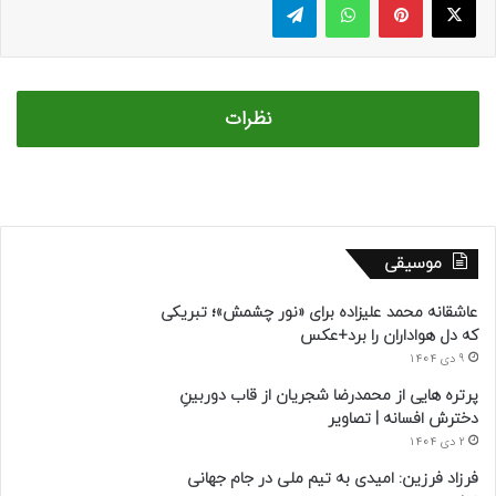
نظرات
موسیقی
عاشقانه محمد علیزاده برای «نور چشمش»؛ تبریکی
که دل هواداران را برد+عکس
9 دی 1404
پرتره هایی از محمدرضا شجریان از قاب دوربینِ
دخترش افسانه | تصاویر
2 دی 1404
فرزاد فرزین: امیدی به تیم ملی در جام جهانی