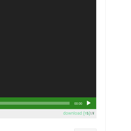
00:00
download (25)
1:17
1.