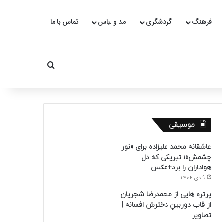
فرهنگ
گردشگری
مد و لباس
تماس با ما
جستجو برای
موسیقی
عاشقانه محمد علیزاده برای «نور
چشمش»؛ تبریکی که دل
هواداران را برد+عکس
9 دی 1404
پرتره هایی از محمدرضا شجریان
از قاب دوربینِ دخترش افسانه |
تصاویر