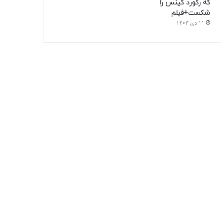
که رکورد گینس را
شکست+فیلم
11 دی 1404