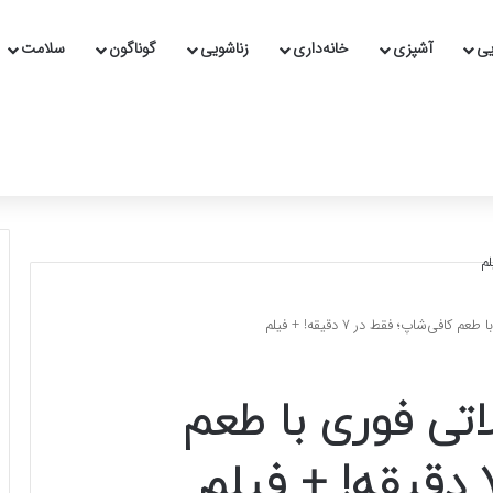
یی
آشپزی
خانه‌داری
زناشویی
گوناگون
سلامت
ی‌شاپ؛ فقط در ۷ دقیقه! + فیلم
تی فوری با طعم