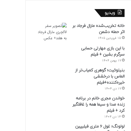
ویدیو
خانه تخریب‌شده مارال فرجاد بر
اثر حمله دشمن
15 فروردین 1405
با این بازی مهارتی حسابی
سرگرم بشین + فیلم
17 بهمن 1404
بنیتوئیت؛ گوهری کمیاب‌تر از
الماس با درخششی
خیره‌کننده+فیلم
17 دی 1404
خواندن مجری خانم در برنامه
زنده صدا و سیما همه را غافلگیر
کرد + فیلم
14 دی 1404
لولونگ؛ غول ۶ متری فیلیپین