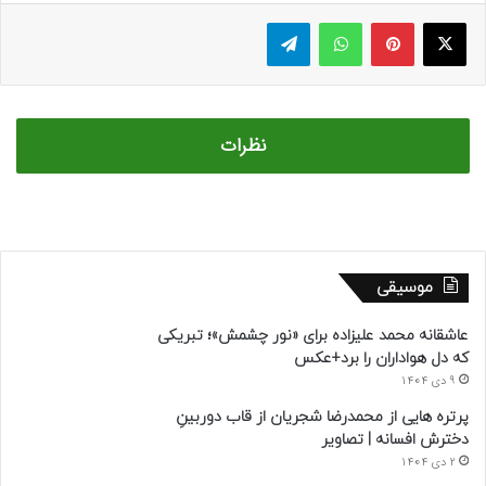
ایکس
پینتریست
واتس آپ
تلگرام
نظرات
موسیقی
عاشقانه محمد علیزاده برای «نور چشمش»؛ تبریکی
که دل هواداران را برد+عکس
9 دی 1404
پرتره هایی از محمدرضا شجریان از قاب دوربینِ
دخترش افسانه | تصاویر
2 دی 1404