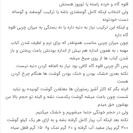
قلوه گاه و خرده راسته یا توپوز هستش
ولی انتخاب اینکه کامل گوسفندی باشه یا ترکیب گوسفند و گوساله
دست خودتونه
و اینکه این ترکیب نیاز به دنبه داره یا نه بستگی به میزان چربی قلوه
گاه داره
چون میزان چربی مناسب همونقدر که برای نرم و لطیف شدن کباب
مهمه ، به همون اندازه هم بیش از اندازه بودنش باعث ریختن و باز
شدن کباب ها از روی سیخ میشه.
پس اگر چربی قلوه گاه کافی بود نیاز به اضافه کردن دنبه نیست.
نکته بعدی خشک بودن و خنک بودن گوشت ها هنگام چرخ کردن
هست
البته بگم که اکثر آشپز رستوران ها معتقدن گوشت کوبیده رو نباید
شست چون باعث میشه گوشت یکدست نشه و البته تو حجم بالا من
بهشون حق میدم
ولی در حجم خونگی حتما میشوریم و خشک میکنیم.
نکته بعد اینکه آب پیاز کامل گرفته بشه و به ازای هر یک کیلو گوشت
۳۰۰ گرم پیاز سفید آب گرفته و ۲۰ گرم نمک و۸ -۱۵ گرم فلفل سیاه