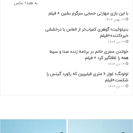
با این بازی مهارتی حسابی سرگرم بشین + فیلم
17 بهمن 1404
بنیتوئیت؛ گوهری کمیاب‌تر از الماس با درخششی
خیره‌کننده+فیلم
17 دی 1404
خواندن مجری خانم در برنامه زنده صدا و سیما
همه را غافلگیر کرد + فیلم
14 دی 1404
لولونگ؛ غول ۶ متری فیلیپین که رکورد گینس را
شکست+فیلم
11 دی 1404