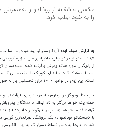
عکسی عاشقانه از رونالدو و همسرش در 
را به خود جلب کرد.
به گزارش سبک ایده آل؛
1985 استو او در فونچال، مادیرا، پرتغال، جزیره کوچکی
از بازیگران مورد علاقه پدرش برگرفته شده است.دوران 
عمدتا طبقه کارگر در خانه ای کوچک با سقف حلبی که مشر
است. این زوج در نوامبر 2016 برای نخستین بار به صورت عمومی با هم دیده شدند.
جورجینا رودریگز در بوئنوس آیرس از پدری آرژانتینی و مادر
جمله یک خواهر بزرگتر به نام ایوانا، با بستگان پدری‌ا
گرفت که می‌خواهد به اسپانیا بازگردد و خانواده آنها به 
با کریستیانو رونالدو، در یک فروشگاه غیرتجاری گوچی در
شد.وی بارها به دلیل تسلط بسیار کم به زبان انگلیسی مور