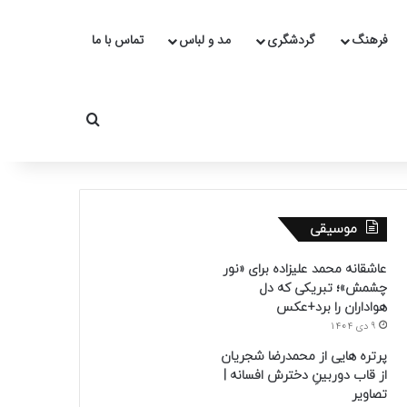
فرهنگ
گردشگری
مد و لباس
تماس با ما
جستجو برای
موسیقی
عاشقانه محمد علیزاده برای «نور
چشمش»؛ تبریکی که دل
هواداران را برد+عکس
9 دی 1404
پرتره هایی از محمدرضا شجریان
از قاب دوربینِ دخترش افسانه |
تصاویر