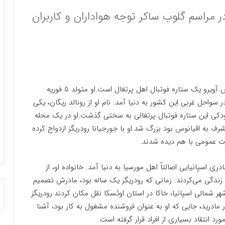
مراسم گلوب ساکر توجه هواداران و کاربران
کریستیانو رونالدو دوس سانتوس آویرو یک ستاره فوتبال اهل پرتغال است.او متولد 5 فوریه
 در سواحل غربی این کشور به دنیا آمد. نام او از رونالد ریگان، یکی
کودکی این ستاره فوتبال پرتغالی به سختی گذشت.او در یک محله
ف به اقیانوس بود بزرگ شد.او با جورجیانا رودریگز ازدواج کرده
ی اسپانیایی اصالتاً اهل مورسیا به دنیا آمد. خانواده او، از
ش زندگی می‌کردند. زمانی که رودریگز یک ساله بود، مادرش تصمیم
شهر شمالی اسپانیا، خاکا در استان اوئسکا نقل مکان کردند.رودریگز
 مادرید، جایی که او به عنوان فروشنده مشغول به کار بود، آشنا
د انتقاد بسیاری از افراد قرار گرفته است.