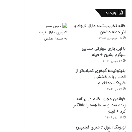
ویدیو
خانه تخریب‌شده مارال فرجاد بر
اثر حمله دشمن
15 فروردین 1405
با این بازی مهارتی حسابی
سرگرم بشین + فیلم
17 بهمن 1404
بنیتوئیت؛ گوهری کمیاب‌تر از
الماس با درخششی
خیره‌کننده+فیلم
17 دی 1404
خواندن مجری خانم در برنامه
زنده صدا و سیما همه را غافلگیر
کرد + فیلم
14 دی 1404
لولونگ؛ غول ۶ متری فیلیپین