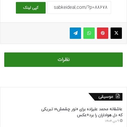
کپی لینک
ایکس
پینتریست
واتس آپ
تلگرام
نظرات
موسیقی
عاشقانه محمد علیزاده برای «نور چشمش»؛ تبریکی
که دل هواداران را برد+عکس
9 دی 1404