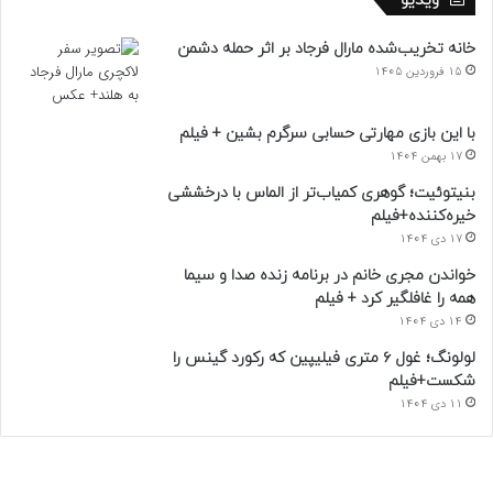
ویدیو
خانه تخریب‌شده مارال فرجاد بر اثر حمله دشمن
15 فروردین 1405
با این بازی مهارتی حسابی سرگرم بشین + فیلم
17 بهمن 1404
بنیتوئیت؛ گوهری کمیاب‌تر از الماس با درخششی
خیره‌کننده+فیلم
17 دی 1404
خواندن مجری خانم در برنامه زنده صدا و سیما
همه را غافلگیر کرد + فیلم
14 دی 1404
لولونگ؛ غول ۶ متری فیلیپین که رکورد گینس را
شکست+فیلم
11 دی 1404