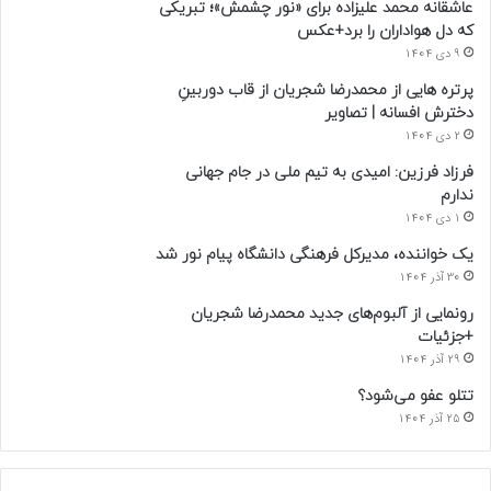
عاشقانه محمد علیزاده برای «نور چشمش»؛ تبریکی
که دل هواداران را برد+عکس
9 دی 1404
پرتره هایی از محمدرضا شجریان از قاب دوربینِ
دخترش افسانه | تصاویر
2 دی 1404
فرزاد فرزین: امیدی به تیم ملی در جام جهانی
ندارم
1 دی 1404
یک خواننده، مدیرکل فرهنگی دانشگاه پیام نور شد
30 آذر 1404
رونمایی از آلبوم‌های جدید محمدرضا شجریان
+جزئیات
29 آذر 1404
تتلو عفو می‌شود؟
25 آذر 1404