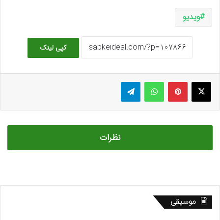
ویدیو
کپی لینک
ایکس
پینتریست
واتس آپ
تلگرام
نظرات
موسیقی