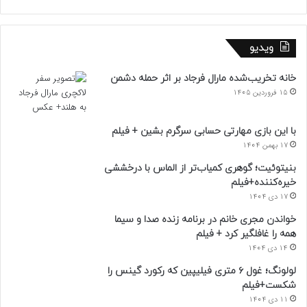
ویدیو
خانه تخریب‌شده مارال فرجاد بر اثر حمله دشمن
15 فروردین 1405
با این بازی مهارتی حسابی سرگرم بشین + فیلم
17 بهمن 1404
بنیتوئیت؛ گوهری کمیاب‌تر از الماس با درخششی
خیره‌کننده+فیلم
17 دی 1404
خواندن مجری خانم در برنامه زنده صدا و سیما
همه را غافلگیر کرد + فیلم
14 دی 1404
لولونگ؛ غول ۶ متری فیلیپین که رکورد گینس را
شکست+فیلم
11 دی 1404