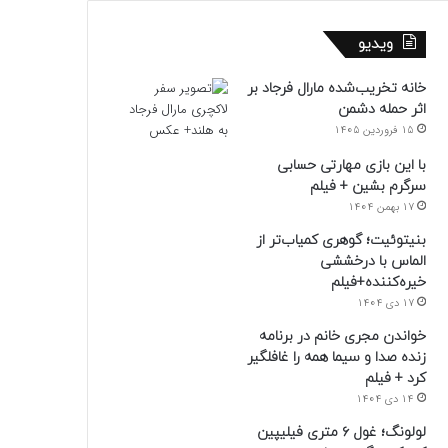
ویدیو
خانه تخریب‌شده مارال فرجاد بر
اثر حمله دشمن
15 فروردین 1405
با این بازی مهارتی حسابی
سرگرم بشین + فیلم
17 بهمن 1404
بنیتوئیت؛ گوهری کمیاب‌تر از
الماس با درخششی
خیره‌کننده+فیلم
17 دی 1404
خواندن مجری خانم در برنامه
زنده صدا و سیما همه را غافلگیر
کرد + فیلم
14 دی 1404
لولونگ؛ غول ۶ متری فیلیپین