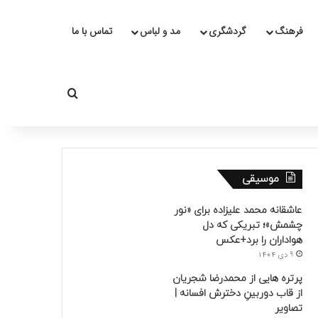
فرهنگ
گردشگری
مد و لباس
تماس با ما
جستجو برای
موسیقی
عاشقانه محمد علیزاده برای «نور
چشمش»؛ تبریکی که دل
هواداران را برد+عکس
9 دی 1404
پرتره هایی از محمدرضا شجریان
از قاب دوربینِ دخترش افسانه |
تصاویر