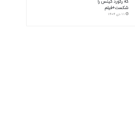
که رکورد گینس را
شکست+فیلم
11 دی 1404