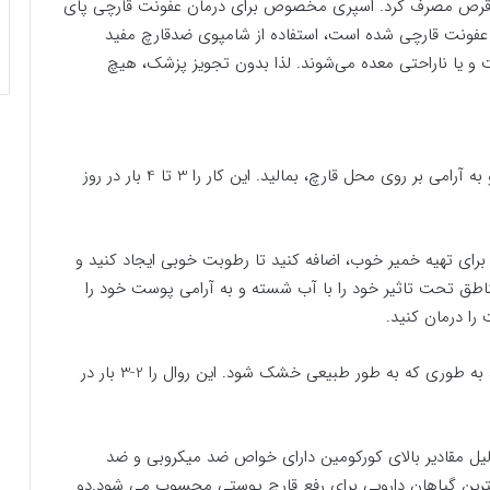
ید قرص مصرف کرد. اسپری مخصوص برای درمان عفونت قارچی پای
ر عفونت قارچی شده است، استفاده از شامپوی ضدقارچ مفید
 و یا ناراحتی معده می‌شوند. لذا بدون تجویز پزشک، هیچ
سرکه سیب : سرکه سیب را بر روی یک تکه پنبه بریزید و به آرامی بر روی محل قارچ، بمالید. این کار را 3 تا 4 بار در روز
تون برای تهیه خمیر خوب، اضافه کنید تا رطوبت خوبی ایجاد کنید و
هید و 30 دقیقه صبر کنید.مناطق تحت تاثیر خود را با آب شسته و به آرامی پوست خود را
 را درمان کنید.
روغن نارگیل: روغن نارگیل را در منطقه آلوده خود بمالید، به طوری که به طور طبیعی خشک شود. این روال را 2-3 بار در
لیل مقادیر بالای کورکومین دارای خواص ضد میکروبی و ضد
ترین گیاهان دارویی برای رفع قارچ پوستی محسوب می شود.دو