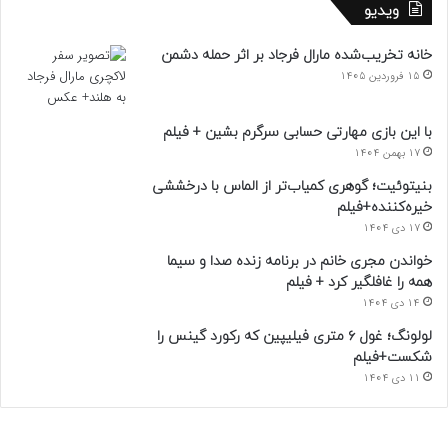
ویدیو
خانه تخریب‌شده مارال فرجاد بر اثر حمله دشمن
15 فروردین 1405
با این بازی مهارتی حسابی سرگرم بشین + فیلم
17 بهمن 1404
بنیتوئیت؛ گوهری کمیاب‌تر از الماس با درخششی
خیره‌کننده+فیلم
17 دی 1404
خواندن مجری خانم در برنامه زنده صدا و سیما
همه را غافلگیر کرد + فیلم
14 دی 1404
لولونگ؛ غول ۶ متری فیلیپین که رکورد گینس را
شکست+فیلم
11 دی 1404