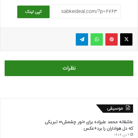
کپی لینک
ایکس
پینتریست
واتس آپ
تلگرام
نظرات
موسیقی
عاشقانه محمد علیزاده برای «نور چشمش»؛ تبریکی
که دل هواداران را برد+عکس
9 دی 1404