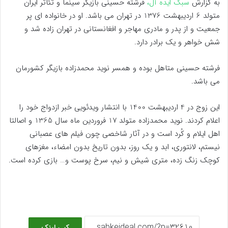
به گزارش
سبک ایده آل،
فرشته حسینی بازیگر سینما و تئاتر ایران
متولد 6 اردیبهشت 1376 در تهران می باشد. او در خانواده ای پر
جمعیت و از پدر و مادری مهاجر و افغانستانی‌ در تهران زاده شد و
شش خواهر و یک برادر دارد.
فرشته حسینی متاهل بوده و همسر نوید محمدزاده بازیگر کشورمان
می باشد.
این زوج در 4 اردیبهشت 1400 با انتشار ویدئویی خبر ازدواج خود را
اعلام کردند. نوید محمدزاده متولد 17 فروردین ماه سال 1365 و اصالتا
اهل ایلام و کُرد است و در آثار شاخصی چون فیلم های عصبانی
نیستم، لانتوری، ابد و یک روز، بدون تاریخ بدون امضاء، مغزهای
کوچک زنگ زده، متری شیش و نیم، سرخ پوست و… بازی کرده است.
کپی لینک