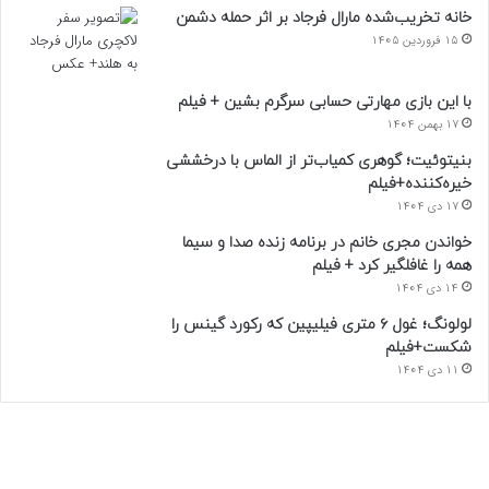
خانه تخریب‌شده مارال فرجاد بر اثر حمله دشمن
15 فروردین 1405
با این بازی مهارتی حسابی سرگرم بشین + فیلم
17 بهمن 1404
بنیتوئیت؛ گوهری کمیاب‌تر از الماس با درخششی
خیره‌کننده+فیلم
17 دی 1404
خواندن مجری خانم در برنامه زنده صدا و سیما
همه را غافلگیر کرد + فیلم
14 دی 1404
لولونگ؛ غول ۶ متری فیلیپین که رکورد گینس را
شکست+فیلم
11 دی 1404