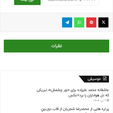
ایکس
پینتریست
واتس آپ
تلگرام
نظرات
موسیقی
عاشقانه محمد علیزاده برای «نور چشمش»؛ تبریکی
که دل هواداران را برد+عکس
9 دی 1404
پرتره هایی از محمدرضا شجریان از قاب دوربینِ