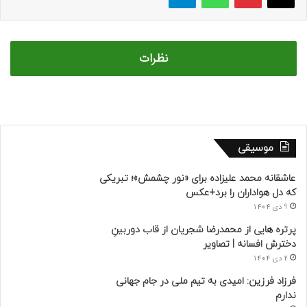
نظرات
موسیقی
عاشقانه محمد علیزاده برای «نور چشمش»؛ تبریکی
که دل هواداران را برد+عکس
9 دی 1404
پرتره هایی از محمدرضا شجریان از قاب دوربینِ
دخترش افسانه | تصاویر
2 دی 1404
فرزاد فرزین: امیدی به تیم ملی در جام جهانی
ندارم