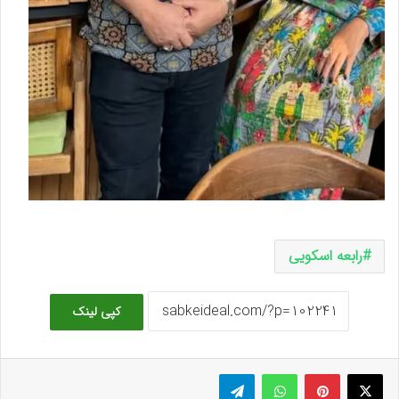
رابعه اسکویی
کپی لینک
ایکس
پینتریست
واتس آپ
تلگرام