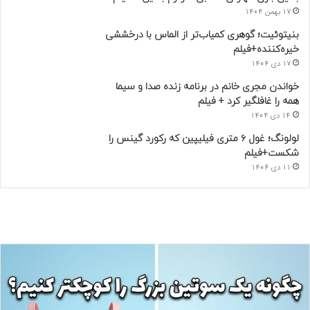
17 بهمن 1404
بنیتوئیت؛ گوهری کمیاب‌تر از الماس با درخششی
خیره‌کننده+فیلم
17 دی 1404
خواندن مجری خانم در برنامه زنده صدا و سیما
همه را غافلگیر کرد + فیلم
14 دی 1404
لولونگ؛ غول ۶ متری فیلیپین که رکورد گینس را
شکست+فیلم
11 دی 1404