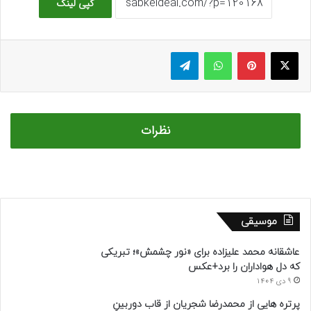
کپی لینک
ایکس
پینتریست
واتس آپ
تلگرام
نظرات
موسیقی
عاشقانه محمد علیزاده برای «نور چشمش»؛ تبریکی
که دل هواداران را برد+عکس
9 دی 1404
پرتره هایی از محمدرضا شجریان از قاب دوربینِ