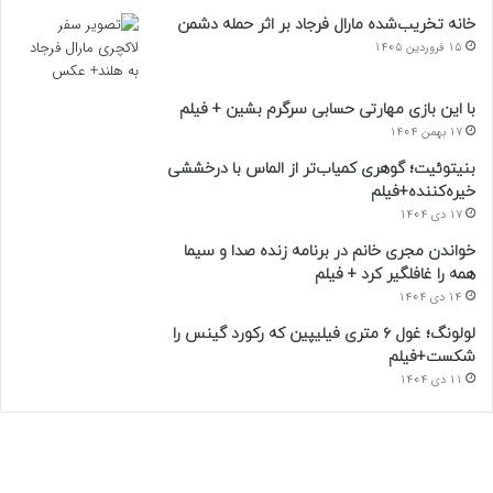
خانه تخریب‌شده مارال فرجاد بر اثر حمله دشمن
15 فروردین 1405
با این بازی مهارتی حسابی سرگرم بشین + فیلم
17 بهمن 1404
بنیتوئیت؛ گوهری کمیاب‌تر از الماس با درخششی
خیره‌کننده+فیلم
17 دی 1404
خواندن مجری خانم در برنامه زنده صدا و سیما
همه را غافلگیر کرد + فیلم
14 دی 1404
لولونگ؛ غول ۶ متری فیلیپین که رکورد گینس را
شکست+فیلم
11 دی 1404