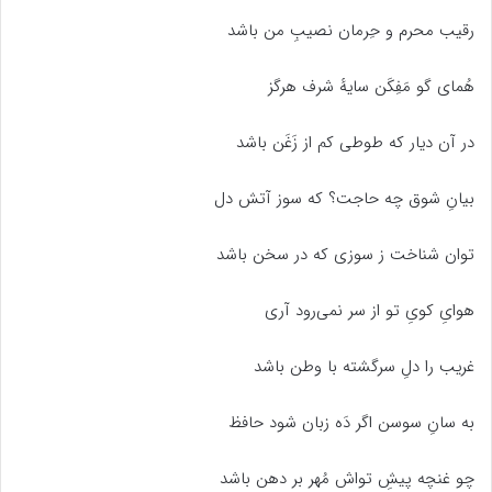
رقیب محرم و حِرمان نصیبِ من باشد
هُمای گو مَفِکَن سایهٔ شرف هرگز
در آن دیار که طوطی کم از زَغَن باشد
بیانِ شوق چه حاجت؟ که سوز آتش دل
توان شناخت ز سوزی که در سخن باشد
هوایِ کویِ تو از سر نمی‌رود آری
غریب را دلِ سرگشته با وطن باشد
به سانِ سوسن اگر دَه زبان شود حافظ
چو غنچه پیشِ تواش مُهر بر دهن باشد