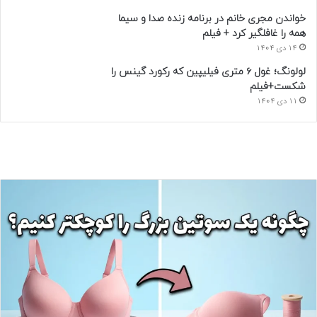
خواندن مجری خانم در برنامه زنده صدا و سیما
همه را غافلگیر کرد + فیلم
14 دی 1404
لولونگ؛ غول ۶ متری فیلیپین که رکورد گینس را
شکست+فیلم
11 دی 1404