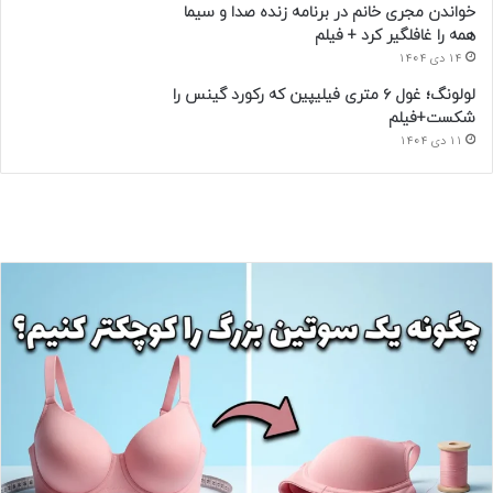
خواندن مجری خانم در برنامه زنده صدا و سیما
همه را غافلگیر کرد + فیلم
14 دی 1404
لولونگ؛ غول ۶ متری فیلیپین که رکورد گینس را
شکست+فیلم
11 دی 1404