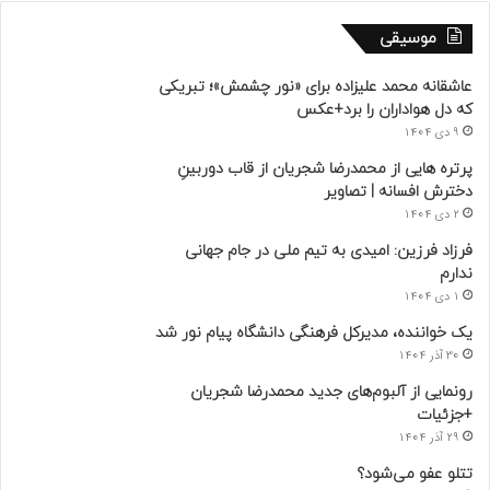
موسیقی
عاشقانه محمد علیزاده برای «نور چشمش»؛ تبریکی
که دل هواداران را برد+عکس
9 دی 1404
پرتره هایی از محمدرضا شجریان از قاب دوربینِ
دخترش افسانه | تصاویر
2 دی 1404
فرزاد فرزین: امیدی به تیم ملی در جام جهانی
ندارم
1 دی 1404
یک خواننده، مدیرکل فرهنگی دانشگاه پیام نور شد
30 آذر 1404
رونمایی از آلبوم‌های جدید محمدرضا شجریان
+جزئیات
29 آذر 1404
تتلو عفو می‌شود؟