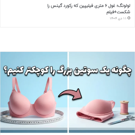
لولونگ؛ غول ۶ متری فیلیپین که رکورد گینس را
شکست+فیلم
11 دی 1404