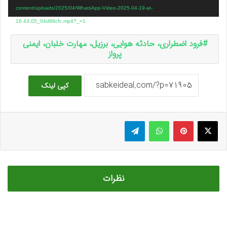
content/uploads/2025/04/WhatsApp-Video-2025-04-19-at-
16.43.05_04d88cfc.mp4?_=1
فرود اضطراری، حادثه هوایی، برزیل، مهارت خلبان، ایمنی
پرواز
کپی لینک
ایکس
پینتریست
واتس آپ
تلگرام
نظرات