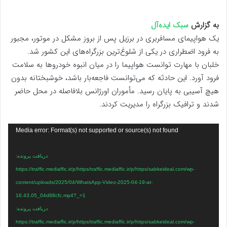
به گزارش
سبک ایده‌آل
یک هواپیمای مسافربری در برزیل پس از بروز مشکل در موتور، مجبور
به فرود اضطراری در یکی از شلوغ‌ترین بزرگراه‌های این کشور شد.
خلبان با مهارت توانست هواپیما را در میان انبوه خودروها به سلامت
فرود آورد. این حادثه که می‌توانست فاجعه‌بار باشد، خوشبختانه بدون
هیچ آسیبی به پایان رسید. مأموران اورژانس بلافاصله در محل حاضر
شدند و ترافیک بزرگراه را مدیریت کردند.
نمایشگر
Media error: Format(s) not supported or source(s) not found
ویدیو
دریافت پرونده:
https://traffic.mediaffic.ir/p/https/traffic.mediaffic.ir/p/https/sabkeideal.com/wp-
content/uploads/2025/04/WhatsApp-Video-2025-04-19-at-
16.43.05_04d88cfc.mp4?_=1
دریافت پرونده:
https://traffic.mediaffic.ir/p/https/traffic.mediaffic.ir/p/https/sabkeideal.com/wp-