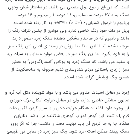
است، که درواقع از نوع بریل معدنی می باشد. در ساختار شش وجهی
سنگ زمرد 67 درصد سیسلیس، 19 درصد آلومینیوم و 14 درصد
بریلیوم با فرمول شمیاییBe3Al2 (SiO3) 6 به کار رفته شده است.
بریل در ذات خود رنگ خاصی ندارد ولی موادی از جنس فلزات رنگ زا
مانند وانادیوم که در ساختار تشکیل دهنده سنگ زمرد حضور دارند
موجب شده اند تا این سنگ با ارزش در زمینه ی اصلی اش رنگ سبز
را به خود بگیرد. اما این رنگ سبز در بعضی موارد متمایل به سیاه، زرد
و سفید می باشد. نام سنگ زمرد به یونانی “اسماراگدوس” به معنی
سبز از زبان باستانی مردم هندوستان قدیم معروف به سانسکریت از
همین رنگ زیبایش گرفته شده است.
زمرد در مقابل اسیدها مقاوم می باشد و با مواد شوینده مثل آب گرم و
صابون مشکل خاصی ندارد، ولی در مقابل حرارت امکان ترک خوردن
آن وجود دارد. لذا باید هنگام حرارت دادن و یا سوار کردن نگین دقت
لازم را داشت. این گوهر کمیاب گوهری شکننده می باشد. بنابراین
هنگام جا به جا کردن آن باید نهایت دقت را داشت؛ چرا که اگر روی
سنگ بیفتد ممکن است خرد شود. رنگ سبز زمرد در مقابل نور طبیعی