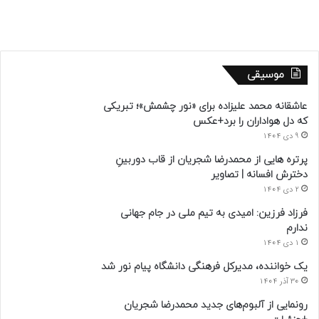
موسیقی
عاشقانه محمد علیزاده برای «نور چشمش»؛ تبریکی
که دل هواداران را برد+عکس
9 دی 1404
پرتره هایی از محمدرضا شجریان از قاب دوربینِ
دخترش افسانه | تصاویر
2 دی 1404
فرزاد فرزین: امیدی به تیم ملی در جام جهانی
ندارم
1 دی 1404
یک خواننده، مدیرکل فرهنگی دانشگاه پیام نور شد
30 آذر 1404
رونمایی از آلبوم‌های جدید محمدرضا شجریان