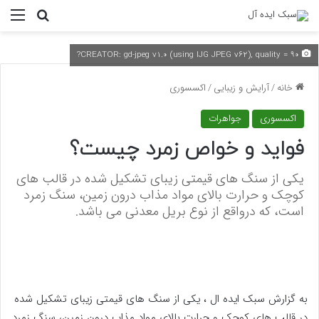
منو
جستجو ب
CREATOR: gd-jpeg v1.0 (using IJG JPEG v62), quality = 90?
خانه
/
آرایش و زیبایی
/
اکسسوری
اکسسوری
جواهرات
فواید و خواص زمرد چیست؟
یکی از سنگ های قیمتی زیبای تشکیل شده در قالب های
کوچک و حرارت بالای مواد مذاب درون زمین، سنگ زمرد
است، که درواقع از نوع بریل معدنی می باشد.
به گزارش سبک ایده ال ، یکی از سنگ های قیمتی زیبای تشکیل شده
در قالب های کوچک و حرارت بالای مواد مذاب درون زمین، سنگ زمرد