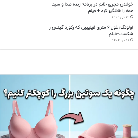
خواندن مجری خانم در برنامه زنده صدا و سیما
همه را غافلگیر کرد + فیلم
14 دی 1404
لولونگ؛ غول ۶ متری فیلیپین که رکورد گینس را
شکست+فیلم
11 دی 1404