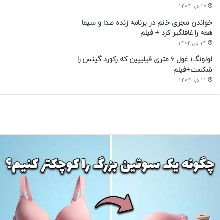
17 دی 1404
خواندن مجری خانم در برنامه زنده صدا و سیما
همه را غافلگیر کرد + فیلم
14 دی 1404
لولونگ؛ غول ۶ متری فیلیپین که رکورد گینس را
شکست+فیلم
11 دی 1404