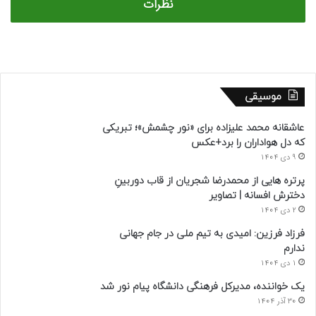
نظرات
موسیقی
عاشقانه محمد علیزاده برای «نور چشمش»؛ تبریکی
که دل هواداران را برد+عکس
9 دی 1404
پرتره هایی از محمدرضا شجریان از قاب دوربینِ
دخترش افسانه | تصاویر
2 دی 1404
فرزاد فرزین: امیدی به تیم ملی در جام جهانی
ندارم
1 دی 1404
یک خواننده، مدیرکل فرهنگی دانشگاه پیام نور شد
30 آذر 1404