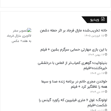
ویدیو
خانه تخریب‌شده مارال فرجاد بر اثر حمله دشمن
15 فروردین 1405
با این بازی مهارتی حسابی سرگرم بشین + فیلم
17 بهمن 1404
بنیتوئیت؛ گوهری کمیاب‌تر از الماس با درخششی
خیره‌کننده+فیلم
17 دی 1404
خواندن مجری خانم در برنامه زنده صدا و سیما
همه را غافلگیر کرد + فیلم
14 دی 1404
لولونگ؛ غول ۶ متری فیلیپین که رکورد گینس را
شکست+فیلم
11 دی 1404