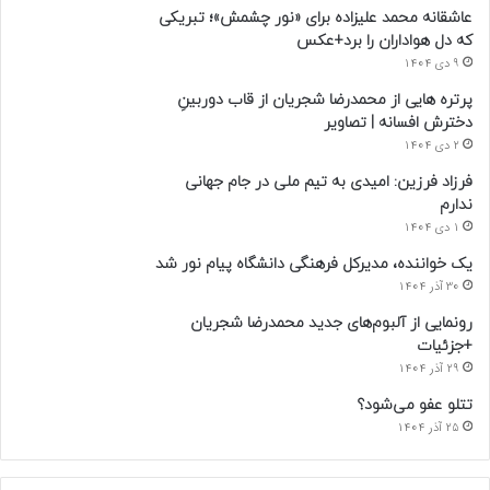
عاشقانه محمد علیزاده برای «نور چشمش»؛ تبریکی
که دل هواداران را برد+عکس
9 دی 1404
پرتره هایی از محمدرضا شجریان از قاب دوربینِ
دخترش افسانه | تصاویر
2 دی 1404
فرزاد فرزین: امیدی به تیم ملی در جام جهانی
ندارم
1 دی 1404
یک خواننده، مدیرکل فرهنگی دانشگاه پیام نور شد
30 آذر 1404
رونمایی از آلبوم‌های جدید محمدرضا شجریان
+جزئیات
29 آذر 1404
تتلو عفو می‌شود؟
25 آذر 1404