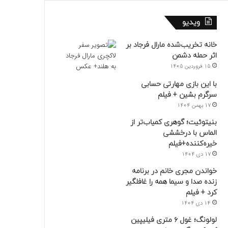
ویدیو
خانه تخریب‌شده مارال فرجاد بر
اثر حمله دشمن
15 فروردین 1405
با این بازی مهارتی حسابی
سرگرم بشین + فیلم
17 بهمن 1404
بنیتوئیت؛ گوهری کمیاب‌تر از
الماس با درخششی
خیره‌کننده+فیلم
17 دی 1404
خواندن مجری خانم در برنامه
زنده صدا و سیما همه را غافلگیر
کرد + فیلم
14 دی 1404
لولونگ؛ غول ۶ متری فیلیپین