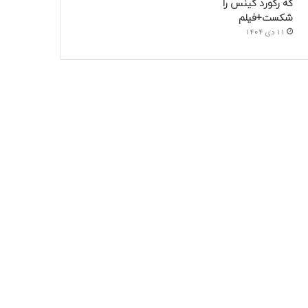
که رکورد گینس را
شکست+فیلم
11 دی 1404