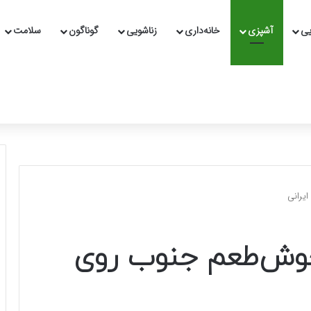
یی
آشپزی
خانه‌داری
زناشویی
گوناگون
سلامت
یرانی
خوش‌طعم جنوب روی