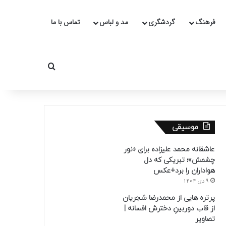
فرهنگ
گردشگری
مد و لباس
تماس با ما
جستجو برای
موسیقی
عاشقانه محمد علیزاده برای «نور
چشمش»؛ تبریکی که دل
هواداران را برد+عکس
9 دی 1404
پرتره هایی از محمدرضا شجریان
از قاب دوربینِ دخترش افسانه |
تصاویر