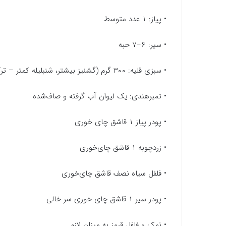
• پیاز: ۱ عدد متوسط
• سیر: ۶–۷ حبه
• سبزی قلیه: ۳۰۰ گرم (گشنیز بیشتر، شنبلیله کمتر – ترکیب استاندارد خوزستانی)
• تمبرهندی: یک لیوان آب گرفته و صاف‌شده
• پودر پیاز ۱ قاشق چای خوری
• زردچوبه 1 قاشق چای‌خوری
• فلفل سیاه نصف قاشق چای‌خوری
• پودر سیر ۱ قاشق چای خوری سر خالی
• نمک و فلفل قرمز به میزان لازم