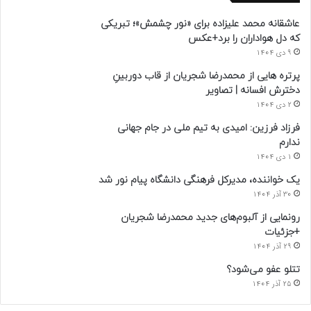
عاشقانه محمد علیزاده برای «نور چشمش»؛ تبریکی
که دل هواداران را برد+عکس
9 دی 1404
پرتره هایی از محمدرضا شجریان از قاب دوربینِ
دخترش افسانه | تصاویر
2 دی 1404
فرزاد فرزین: امیدی به تیم ملی در جام جهانی
ندارم
1 دی 1404
یک خواننده، مدیرکل فرهنگی دانشگاه پیام نور شد
30 آذر 1404
رونمایی از آلبوم‌های جدید محمدرضا شجریان
+جزئیات
29 آذر 1404
تتلو عفو می‌شود؟
25 آذر 1404