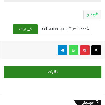
ویدیو
کپی لینک
ایکس
پینتریست
واتس آپ
تلگرام
نظرات
موسیقی