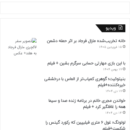
ویدیو
خانه تخریب‌شده مارال فرجاد بر اثر حمله دشمن
15 فروردین 1405
با این بازی مهارتی حسابی سرگرم بشین + فیلم
17 بهمن 1404
بنیتوئیت؛ گوهری کمیاب‌تر از الماس با درخششی
خیره‌کننده+فیلم
17 دی 1404
خواندن مجری خانم در برنامه زنده صدا و سیما
همه را غافلگیر کرد + فیلم
14 دی 1404
لولونگ؛ غول ۶ متری فیلیپین که رکورد گینس را
شکست+فیلم