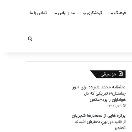
فرهنگ
گردشگری
مد و لباس
تماس با ما
جستجو برای
موسیقی
عاشقانه محمد علیزاده برای «نور
چشمش»؛ تبریکی که دل
هواداران را برد+عکس
9 دی 1404
پرتره هایی از محمدرضا شجریان
از قاب دوربینِ دخترش افسانه |
تصاویر