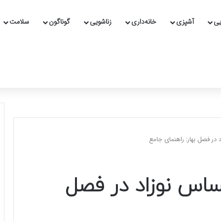
یی
آشپزی
خانه‌داری
زناشویی
گوناگون
سلامت
در فصل بهار: راهنمای جامع
اس نوزاد در فصل