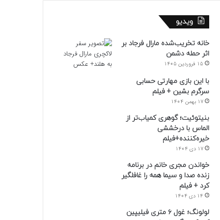
ویدیو
خانه تخریب‌شده مارال فرجاد بر
اثر حمله دشمن
15 فروردین 1405
با این بازی مهارتی حسابی
سرگرم بشین + فیلم
17 بهمن 1404
بنیتوئیت؛ گوهری کمیاب‌تر از
الماس با درخششی
خیره‌کننده+فیلم
17 دی 1404
خواندن مجری خانم در برنامه
زنده صدا و سیما همه را غافلگیر
کرد + فیلم
14 دی 1404
لولونگ؛ غول ۶ متری فیلیپین