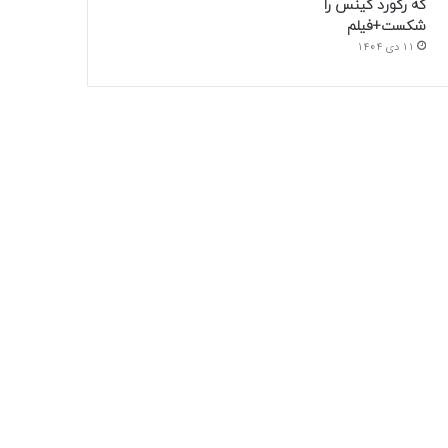
که رکورد گینس را
شکست+فیلم
11 دی 1404