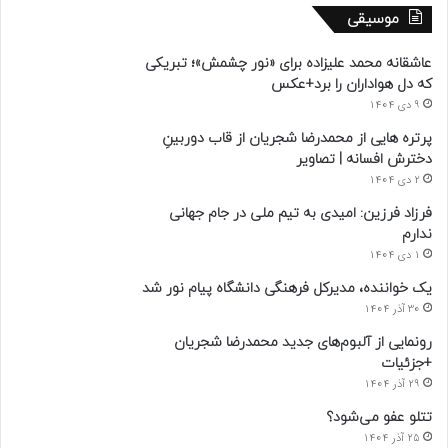
موسیقی
عاشقانه محمد علیزاده برای «نور چشمش»؛ تبریکی
که دل هواداران را برد+عکس
9 دی 1404
پرتره هایی از محمدرضا شجریان از قاب دوربینِ
دخترش افسانه | تصاویر
2 دی 1404
فرزاد فرزین: امیدی به تیم ملی در جام جهانی
ندارم
1 دی 1404
یک خواننده، مدیرکل فرهنگی دانشگاه پیام نور شد
30 آذر 1404
رونمایی از آلبوم‌های جدید محمدرضا شجریان
+جزئیات
29 آذر 1404
تتلو عفو می‌شود؟
25 آذر 1404