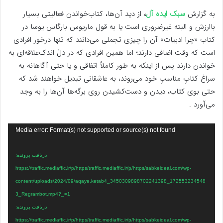
به گزارش
سبک ایده آل
،
از دید آن‌ها، کتاب‌خواندن فعالیتی بسیار
باارزش و البته غیرضروری است یا به قول ماریوس بارگاس یوسا در
کتاب «چرا ادبیات» آن را چیزی تجملی می‌دانند که تنها درخور افرادی
است که وقت اضافی دارند؛ اما همین افرادی که در دلْ اندک‌علاقه‌ای به
خواندن دارند پس از اینکه به طور کاملاً اتفاقی و یا حتی آگاهانه به
سراغ کتاب‌ِ مناسبِ خود می‌روند، به عاشقانی تبدیل خواهند شد که
حتی بوی کتاب، دیدن و دست‌کشیدن روی برگه‌ها آن‌ها را به وجد
می‌‌آورد .
نمایشگر
Media error: Format(s) not supported or source(s) not found
ویدیو
دریافت پرونده:
https://traffic.mediaffic.ir/p/https/traffic.mediaffic.ir/p/https/sabkeideal.com/wp-
content/uploads/2024/09/aqaye.ketab4_3450309898702241398_172553234548
3_Regrambot.mp4?_=1
دریافت پرونده:
https://traffic.mediaffic.ir/p/https/traffic.mediaffic.ir/p/https/sabkeideal.com/wp-