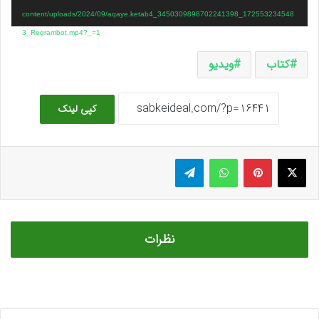
content/uploads/2024/09/aqaye.ketab4_3450309898702241398_172553234548
3_Regrambot.mp4?_=1
کتاب
ویدیو
کپی لینک
ایکس
پینتریست
واتس آپ
تلگرام
نظرات