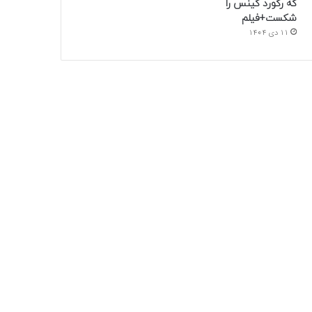
که رکورد گینس را
شکست+فیلم
11 دی 1404