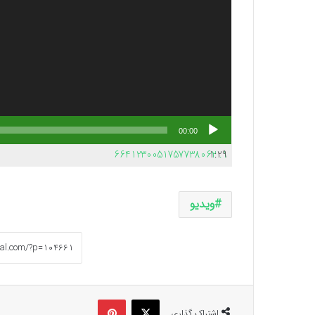
00:00
6641230051757738062
1:29
1.
ویدیو
ایکس
پینتریست
اشتراک گذاری