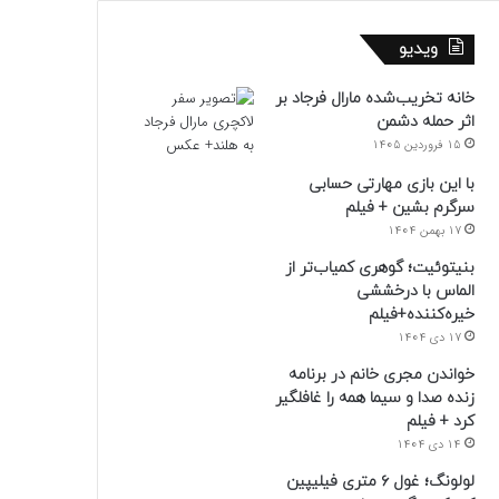
ویدیو
خانه تخریب‌شده مارال فرجاد بر
اثر حمله دشمن
15 فروردین 1405
با این بازی مهارتی حسابی
سرگرم بشین + فیلم
17 بهمن 1404
بنیتوئیت؛ گوهری کمیاب‌تر از
الماس با درخششی
خیره‌کننده+فیلم
17 دی 1404
خواندن مجری خانم در برنامه
زنده صدا و سیما همه را غافلگیر
کرد + فیلم
14 دی 1404
لولونگ؛ غول ۶ متری فیلیپین