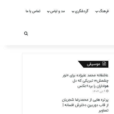
فرهنگ
گردشگری
مد و لباس
تماس با ما
جستجو برای
موسیقی
عاشقانه محمد علیزاده برای «نور
چشمش»؛ تبریکی که دل
هواداران را برد+عکس
9 دی 1404
پرتره هایی از محمدرضا شجریان
از قاب دوربینِ دخترش افسانه |
تصاویر