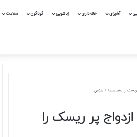
یی
آشپزی
خانه‌داری
زناشویی
گوناگون
سلامت
ر ریسک را بشناسید! + عکس
زدواج پر ریسک را