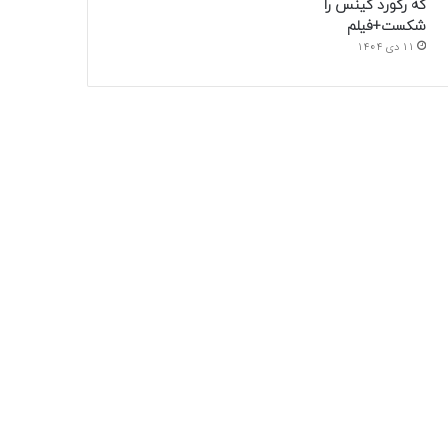
که رکورد گینس را
شکست+فیلم
11 دی 1404