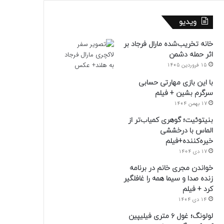
ویدیو
خانه تخریب‌شده مارال فرجاد بر
اثر حمله دشمن
15 فروردین 1405
با این بازی مهارتی حسابی
سرگرم بشین + فیلم
17 بهمن 1404
بنیتوئیت؛ گوهری کمیاب‌تر از
الماس با درخششی
خیره‌کننده+فیلم
17 دی 1404
خواندن مجری خانم در برنامه
زنده صدا و سیما همه را غافلگیر
کرد + فیلم
14 دی 1404
لولونگ؛ غول ۶ متری فیلیپین