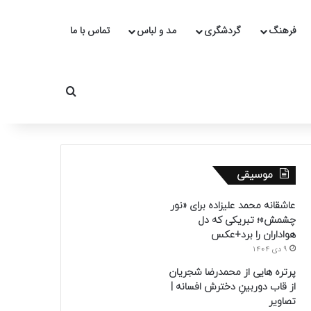
فرهنگ
گردشگری
مد و لباس
تماس با ما
جستجو برای
موسیقی
عاشقانه محمد علیزاده برای «نور
چشمش»؛ تبریکی که دل
هواداران را برد+عکس
9 دی 1404
پرتره هایی از محمدرضا شجریان
از قاب دوربینِ دخترش افسانه |
تصاویر