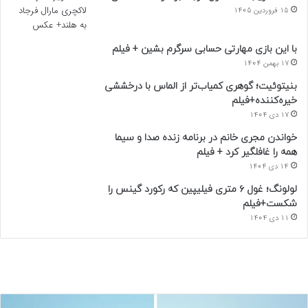
15 فروردین 1405
با این بازی مهارتی حسابی سرگرم بشین + فیلم
17 بهمن 1404
بنیتوئیت؛ گوهری کمیاب‌تر از الماس با درخششی
خیره‌کننده+فیلم
17 دی 1404
خواندن مجری خانم در برنامه زنده صدا و سیما
همه را غافلگیر کرد + فیلم
14 دی 1404
لولونگ؛ غول ۶ متری فیلیپین که رکورد گینس را
شکست+فیلم
11 دی 1404