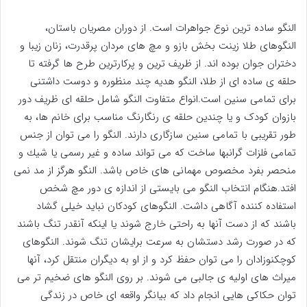
النگو ساده ترین نوع جواهرات است. از دوران مصریان باستان،
النگوهای طلا زینت بخش بازو و مچ های مردان پرقدرت، زنان زیبا و
دختران جوان بوده اند. از ظریف ترین و پركارترین طرح ها گرفته تا
حلقه ی ساده ای از طلا، النگو هدیه چند منظوره و دوست داشتنی
برای تمامی سنین است.انواع متفاوت النگو شامل حلقه ای ظریف دور
بازوان كودک و یا چندین حلقه ی رنگارنگ مناسب برای خانم ها، به
طور تقریبی با تمامی سنین سازگاری دارند. النگو را می توان از جنس
تمامی فلزات گرانبها ساخت كه می تواند ساده و غیر رسمی یا شیك و
منحصر بفرد مخصوص مهمانی های خاص باشد. النگو هرگز از مد نمی
افتد.هنگام انتخاب النگو می بایستی از اندازه ی دور مچ شخص
استفاده كننده آگاهی داشت. النگوهای كودكان نباید خیلی گشاد
باشند كه از دست آنها به راحتی خارج شوند یا اینكه آنقدر تنگ باشند
كه در صورت رشد دستشان به سرعت برایشان تنگ شوند. النگوهای
كوچکنوزادان را می توان حفظ كرد و از او به دیگران منتقل كرد، آنها
میراث های اولیه ی جالبی می شوند. بر روی النگو های ضخیم تر می
توان حكاكی هایی انجام داد كه بیانگر واقعه ای خاص در زندگی