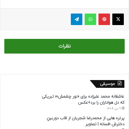
ایکس
پینتریست
واتس آپ
تلگرام
نظرات
موسیقی
عاشقانه محمد علیزاده برای «نور چشمش»؛ تبریکی
که دل هواداران را برد+عکس
9 دی 1404
پرتره هایی از محمدرضا شجریان از قاب دوربینِ
دخترش افسانه | تصاویر