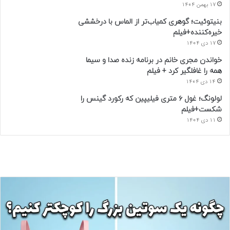
17 بهمن 1404
بنیتوئیت؛ گوهری کمیاب‌تر از الماس با درخششی
خیره‌کننده+فیلم
17 دی 1404
خواندن مجری خانم در برنامه زنده صدا و سیما
همه را غافلگیر کرد + فیلم
14 دی 1404
لولونگ؛ غول ۶ متری فیلیپین که رکورد گینس را
شکست+فیلم
11 دی 1404