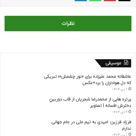
نظرات
موسیقی
عاشقانه محمد علیزاده برای «نور چشمش»؛ تبریکی
که دل هواداران را برد+عکس
9 دی 1404
پرتره هایی از محمدرضا شجریان از قاب دوربینِ
دخترش افسانه | تصاویر
2 دی 1404
فرزاد فرزین: امیدی به تیم ملی در جام جهانی
ندارم
1 دی 1404