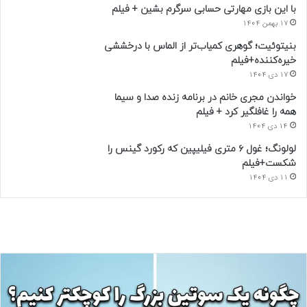
با این بازی مهارتی حسابی سرگرم بشین + فیلم
17 بهمن 1404
بنیتوئیت؛ گوهری کمیاب‌تر از الماس با درخششی
خیره‌کننده+فیلم
17 دی 1404
خواندن مجری خانم در برنامه زنده صدا و سیما
همه را غافلگیر کرد + فیلم
14 دی 1404
لولونگ؛ غول ۶ متری فیلیپین که رکورد گینس را
شکست+فیلم
11 دی 1404