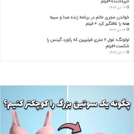
خیره‌کننده+فیلم
17 دی 1404
خواندن مجری خانم در برنامه زنده صدا و سیما
همه را غافلگیر کرد + فیلم
14 دی 1404
لولونگ؛ غول ۶ متری فیلیپین که رکورد گینس را
شکست+فیلم
11 دی 1404