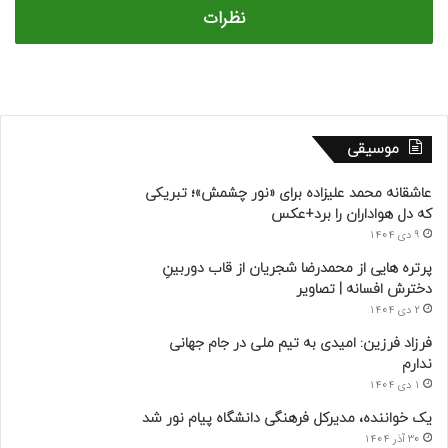
نظرات
موسیقی
عاشقانه محمد علیزاده برای «نور چشمش»؛ تبریکی
که دل هواداران را برد+عکس
9 دی 1404
پرتره هایی از محمدرضا شجریان از قاب دوربینِ
دخترش افسانه | تصاویر
2 دی 1404
فرزاد فرزین: امیدی به تیم ملی در جام جهانی
ندارم
1 دی 1404
یک خواننده، مدیرکل فرهنگی دانشگاه پیام نور شد
30 آذر 1404