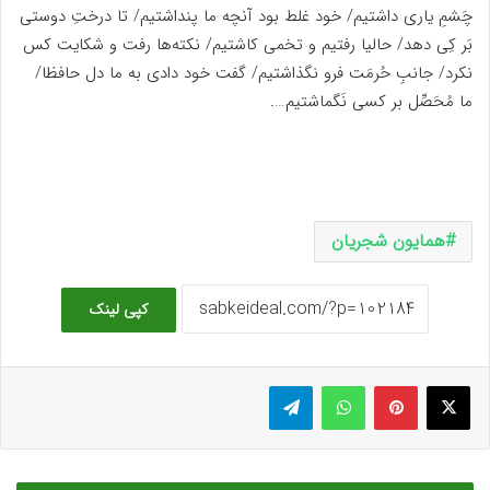
چَشمِ یاری داشتیم/ خود غلط بود آنچه ما پنداشتیم/ تا درختِ دوستی
بَر کِی دهد/ حالیا رفتیم و تخمی کاشتیم/ نکته‌ها رفت و شکایت کس
نکرد/ جانبِ حُرمَت فرو نگذاشتیم/ گفت خود دادی به ما دل حافظا/
ما مُحَصِّل بر کسی نَگماشتیم….
همایون شجریان
کپی لینک
ایکس
پینتریست
واتس آپ
تلگرام