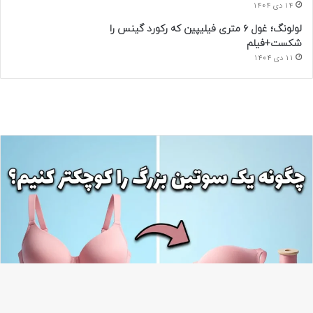
14 دی 1404
لولونگ؛ غول ۶ متری فیلیپین که رکورد گینس را
شکست+فیلم
11 دی 1404