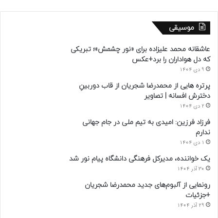
موسیقی
عاشقانه محمد علیزاده برای «نور چشمش»؛ تبریکی
که دل هواداران را برد+عکس
9 دی 1404
پرتره هایی از محمدرضا شجریان از قاب دوربینِ
دخترش افسانه | تصاویر
2 دی 1404
فرزاد فرزین: امیدی به تیم ملی در جام جهانی
ندارم
1 دی 1404
یک خواننده، مدیرکل فرهنگی دانشگاه پیام نور شد
30 آذر 1404
رونمایی از آلبوم‌های جدید محمدرضا شجریان
+جزئیات
29 آذر 1404