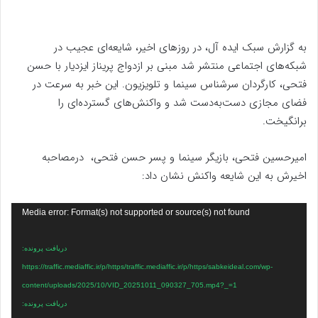
به گزارش سبک ایده آل، در روزهای اخیر، شایعه‌ای عجیب در
شبکه‌های اجتماعی منتشر شد مبنی بر ازدواج پریناز ایزدیار با حسن
فتحی، کارگردان سرشناس سینما و تلویزیون. این خبر به سرعت در
فضای مجازی دست‌به‌دست شد و واکنش‌های گسترده‌ای را
برانگیخت.
امیرحسین فتحی، بازیگر سینما و پسر حسن فتحی، درمصاحبه
اخیرش به این شایعه واکنش نشان داد:
نمایشگر
Media error: Format(s) not supported or source(s) not found
ویدیو
دریافت پرونده:
https://traffic.mediaffic.ir/p/https/traffic.mediaffic.ir/p/https/sabkeideal.com/wp-
content/uploads/2025/10/VID_20251011_090327_705.mp4?_=1
دریافت پرونده: