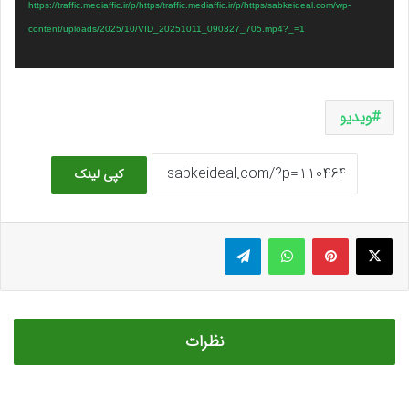
https://traffic.mediaffic.ir/p/https/traffic.mediaffic.ir/p/https/sabkeideal.com/wp-
content/uploads/2025/10/VID_20251011_090327_705.mp4?_=1
ویدیو
کپی لینک
ایکس
پینتریست
واتس آپ
تلگرام
نظرات