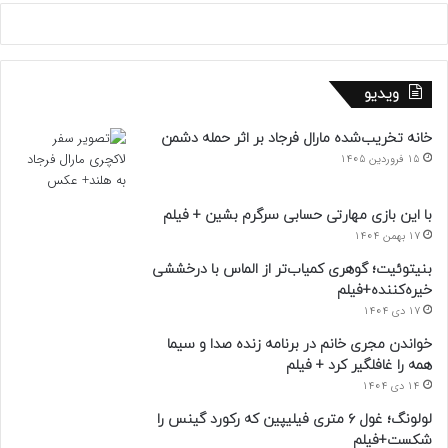
ویدیو
خانه تخریب‌شده مارال فرجاد بر اثر حمله دشمن
15 فروردین 1405
با این بازی مهارتی حسابی سرگرم بشین + فیلم
17 بهمن 1404
بنیتوئیت؛ گوهری کمیاب‌تر از الماس با درخششی
خیره‌کننده+فیلم
17 دی 1404
خواندن مجری خانم در برنامه زنده صدا و سیما
همه را غافلگیر کرد + فیلم
14 دی 1404
لولونگ؛ غول ۶ متری فیلیپین که رکورد گینس را
شکست+فیلم