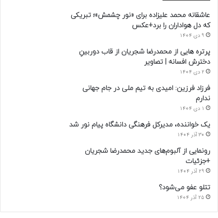
عاشقانه محمد علیزاده برای «نور چشمش»؛ تبریکی
که دل هواداران را برد+عکس
9 دی 1404
پرتره هایی از محمدرضا شجریان از قاب دوربینِ
دخترش افسانه | تصاویر
2 دی 1404
فرزاد فرزین: امیدی به تیم ملی در جام جهانی
ندارم
1 دی 1404
یک خواننده، مدیرکل فرهنگی دانشگاه پیام نور شد
30 آذر 1404
رونمایی از آلبوم‌های جدید محمدرضا شجریان
+جزئیات
29 آذر 1404
تتلو عفو می‌شود؟
25 آذر 1404