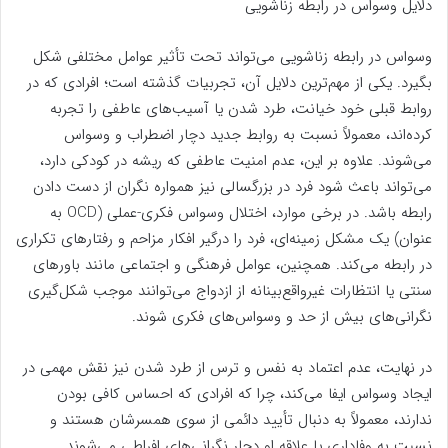
دلایل وسواس در رابطه زناشویی
وسواس در رابطه زناشویی می‌تواند تحت تأثیر عوامل مختلفی شکل
بگیرد. یکی از مهم‌ترین دلایل آن، تجربیات گذشته است؛ افرادی که در
روابط قبلی خود خیانت، طرد شدن یا آسیب‌های عاطفی را تجربه
کرده‌اند، معمولاً نسبت به روابط جدید دچار اضطراب و وسواس
می‌شوند. علاوه بر این، عدم امنیت عاطفی که ریشه در کودکی دارد،
می‌تواند باعث شود فرد در بزرگسالی نیز همواره نگران از دست دادن
رابطه باشد. در برخی موارد، اختلال وسواس فکری-عملی (OCD به
عنوان) یک مشکل زمینه‌ای، فرد را درگیر افکار مزاحم و رفتارهای تکراری
در رابطه می‌کند. همچنین، عوامل فرهنگی و اجتماعی مانند باورهای
سنتی یا انتظارات غیرواقع‌بینانه از ازدواج می‌توانند موجب شکل‌گیری
نگرانی‌های بیش از حد و وسواس‌های فکری شوند.
در نهایت، عدم اعتماد به نفس و ترس از طرد شدن نیز نقش مهمی در
ایجاد وسواس ایفا می‌کند، چرا که افرادی که احساس کافی بودن
ندارند، معمولاً به دنبال تأیید دائمی از سوی همسرشان هستند و
نسبت به وفاداری یا علاقه او دچار نگرانی‌های افراطی می‌شوند.