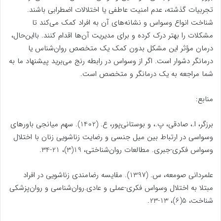
تجربیات گذشته، عدم امنیت عاطفی یا اختلالات اضطرابی باشند.
شناخت انواع وسواس و نشانه‌های آن به افراد کمک می‌کند تا
مشکلات را بهتر درک کرده و برای مدیریت آن‌ها اقدام کنند. بااین‌حال،
درمان مؤثر این مشکل بدون کمک یک متخصص روان‌شناس یا
درمانگر دشوار است. اگر از وسواس در رابطه رنج می‌برید پیشنهاد ما به
شما مراجعه به یک درمانگر و متخصص است.
منابع:
برزگر، ا.، صادقی، پ.، و بوستانی‌پور، ع. (1402). سهم میانجی باورهای
وسواسی در ارتباط بین میل جنسی و رضایت زناشویی زنان با اختلال
وسواس فکری-جبری. مطالعات روان‌شناختی، 19(3)، 21-34.
علمردانی صومعه، س. (1397). مقایسه رضامندی زناشویی در افراد
مبتلا به اختلال وسواس فکری-عملی و عادی.روان‌شناسی و روان‌پزشکی
شناخت، 5(6)، 13-23.