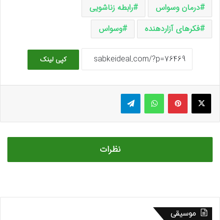
درمان وسواس
رابطه زناشویی
فکرهای آزاردهنده
وسواس
کپی لینک
ایکس
پینتریست
واتس آپ
تلگرام
نظرات
موسیقی