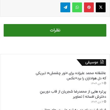
ایکس
پینتریست
واتس آپ
تلگرام
نظرات
موسیقی
عاشقانه محمد علیزاده برای «نور چشمش»؛ تبریکی
که دل هواداران را برد+عکس
9 دی 1404
پرتره هایی از محمدرضا شجریان از قاب دوربینِ
دخترش افسانه | تصاویر
2 دی 1404