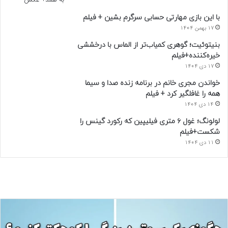
با این بازی مهارتی حسابی سرگرم بشین + فیلم
17 بهمن 1404
بنیتوئیت؛ گوهری کمیاب‌تر از الماس با درخششی
خیره‌کننده+فیلم
17 دی 1404
خواندن مجری خانم در برنامه زنده صدا و سیما
همه را غافلگیر کرد + فیلم
14 دی 1404
لولونگ؛ غول ۶ متری فیلیپین که رکورد گینس را
شکست+فیلم
11 دی 1404